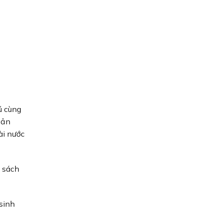
ú cùng
sản
ài nước
 sách
 sinh