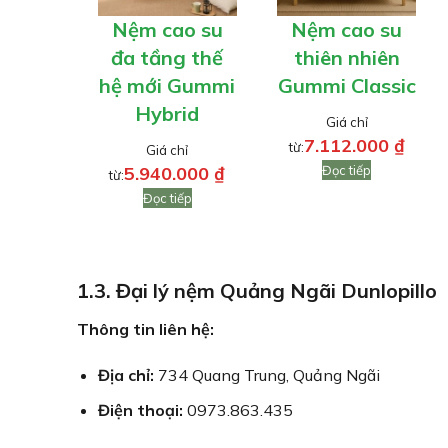
Nệm cao su
Nệm cao su
đa tầng thế
thiên nhiên
hệ mới Gummi
Gummi Classic
Hybrid
Giá chỉ
7.112.000
₫
từ:
Giá chỉ
5.940.000
₫
Đọc tiếp
từ:
Đọc tiếp
1.3. Đại lý nệm Quảng Ngãi Dunlopillo
Thông tin liên hệ:
Địa chỉ:
734 Quang Trung, Quảng Ngãi
Điện thoại:
0973.863.435