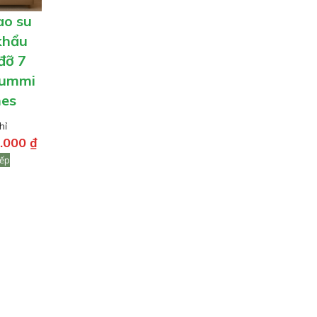
ao su
khẩu
đỡ 7
Gummi
nes
hỉ
9.000
₫
iếp