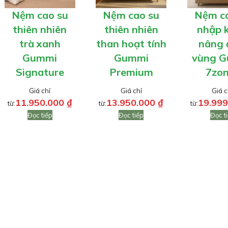
Nệm cao su
Nệm cao su
Nệm c
thiên nhiên
thiên nhiên
nhập 
trà xanh
than hoạt tính
nâng 
Gummi
Gummi
vùng 
Signature
Premium
7zo
Giá chỉ
Giá chỉ
Giá c
11.950.000
₫
13.950.000
₫
19.99
từ:
từ:
từ:
Đọc tiếp
Đọc tiếp
Đọc t