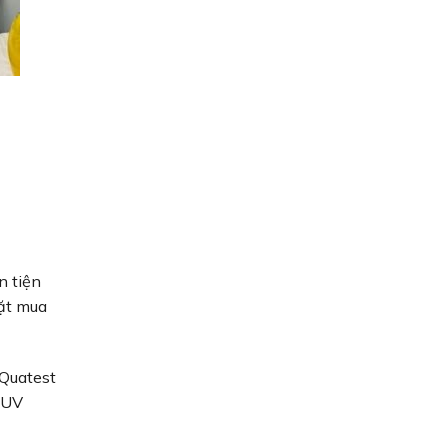
n tiện
đặt mua
 Quatest
TUV