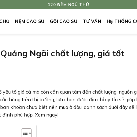
120 ĐÊM NGỦ THỬ
 CHỦ
NỆM CAO SU
GỐI CAO SU
TƯ VẤN
HỆ THỐNG C
Quảng Ngãi chất lượng, giá tốt
ở yếu tố giá cả mà còn cần quan tâm đến chất lượng, nguồn 
a hàng trên thị trường, lựa chọn được địa chỉ uy tín sẽ giúp
 băn khoăn chưa biết nên mua ở đâu, danh sách dưới đây sẽ l
t định phù hợp. Xem ngay!