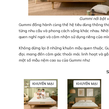
Gummi nổi bật v
Gummi đồng hành cùng thế hệ tiêu dùng thông thá
từng nhu cầu và phong cách sống khác nhau. Nhờ 
quen nghỉ ngơi và cảm nhận sử dụng riêng của mì
Không dừng lại ở những khuôn mẫu quen thuộc, Gum
đại, mang đến cảm giác thoải mái, linh hoạt và gầ
một số mẫu nệm cao su của Gummi như:
S
SẢN
SẢN
KHUYẾN MẠI
KHUYẾN MẠI
PHẨM
PHẨM
ĐANG
ĐANG
GIẢM
GIẢM
GIÁ
GIÁ