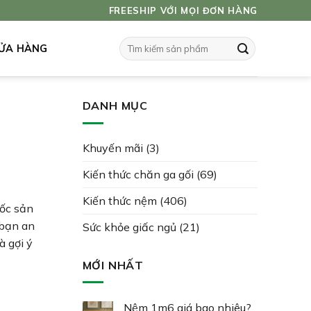
FREESHIP VỚI MỌI ĐƠN HÀNG
Tìm
ỬA HÀNG
kiếm:
DANH MỤC
Khuyến mãi
(3)
Kiến thức chăn ga gối
(69)
Kiến thức nệm
(406)
gốc sản
 bạn an
Sức khỏe giấc ngủ
(21)
à gợi ý
MỚI NHẤT
Nệm 1m6 giá bao nhiêu?