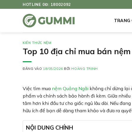
Bỏ
HOTLINE 0Đ: 18002092
qua
nội
TRANG
dung
KIẾN THỨC NỆM
Top 10 địa chỉ mua bán nệm 
ĐĂNG VÀO
18/05/2026
BỞI
HOÀNG TRINH
Việc tìm mua
nệm Quảng Ngãi
không chỉ dừng lại 
phẩm và chính sách bảo hành đi kèm. Giữa nhiều cử
tâm hơn khi đầu tư cho giấc ngủ lâu dài. Nếu đang
hữu ích để bạn dễ dàng tham khảo và đưa ra quyế
NỘI DUNG CHÍNH