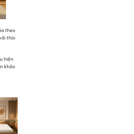
óa theo
ới thói
u hiện
am khảo