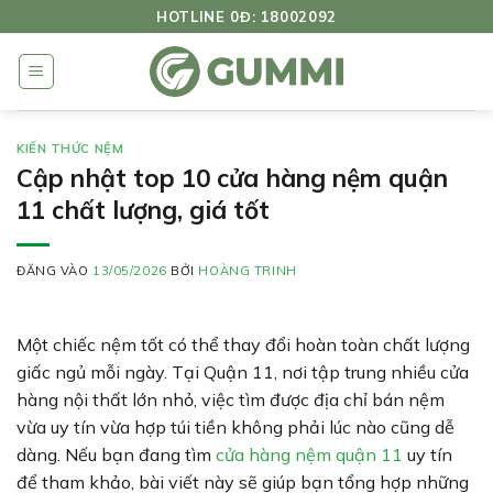
Bỏ
HOTLINE 0Đ: 18002092
qua
nội
dung
KIẾN THỨC NỆM
Cập nhật top 10 cửa hàng nệm quận
11 chất lượng, giá tốt
ĐĂNG VÀO
13/05/2026
BỞI
HOÀNG TRINH
Một chiếc nệm tốt có thể thay đổi hoàn toàn chất lượng
giấc ngủ mỗi ngày. Tại Quận 11, nơi tập trung nhiều cửa
hàng nội thất lớn nhỏ, việc tìm được địa chỉ bán nệm
vừa uy tín vừa hợp túi tiền không phải lúc nào cũng dễ
dàng. Nếu bạn đang tìm
cửa hàng nệm quận 11
uy tín
để tham khảo, bài viết này sẽ giúp bạn tổng hợp những