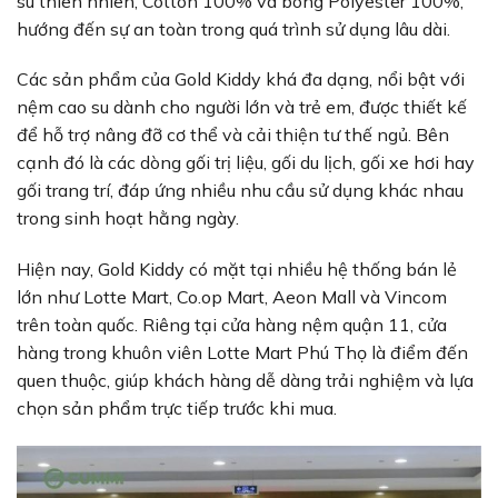
su thiên nhiên, Cotton 100% và bông Polyester 100%,
hướng đến sự an toàn trong quá trình sử dụng lâu dài.
Các sản phẩm của Gold Kiddy khá đa dạng, nổi bật với
nệm cao su dành cho người lớn và trẻ em, được thiết kế
để hỗ trợ nâng đỡ cơ thể và cải thiện tư thế ngủ. Bên
cạnh đó là các dòng gối trị liệu, gối du lịch, gối xe hơi hay
gối trang trí, đáp ứng nhiều nhu cầu sử dụng khác nhau
trong sinh hoạt hằng ngày.
Hiện nay, Gold Kiddy có mặt tại nhiều hệ thống bán lẻ
lớn như Lotte Mart, Co.op Mart, Aeon Mall và Vincom
trên toàn quốc. Riêng tại cửa hàng nệm quận 11, cửa
hàng trong khuôn viên Lotte Mart Phú Thọ là điểm đến
quen thuộc, giúp khách hàng dễ dàng trải nghiệm và lựa
chọn sản phẩm trực tiếp trước khi mua.