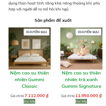
dụng than hoạt tính, tăng khả năng thoáng khí, phù
hợp với người dễ ra mồ hôi khi ngủ.
Sản phẩm đề xuất
SẢN
SẢN
KHUYẾN MẠI
KHUYẾN MẠI
PHẨM
PH
ĐANG
ĐA
GIẢM
GIẢ
GIÁ
GIÁ
Nệm cao su thiên
Nệm cao su thiên
nhiên Gummi
nhiên trà xanh
Classic
Gummi Signature
7.112.000
₫
11.950.000
₫
Giá chỉ từ:
Giá chỉ từ:
Đọc tiếp
Đọc tiếp