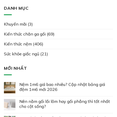
DANH MỤC
Khuyến mãi
(3)
Kiến thức chăn ga gối
(69)
Kiến thức nệm
(406)
Sức khỏe giấc ngủ
(21)
MỚI NHẤT
Nệm 1m6 giá bao nhiêu? Cập nhật bảng giá
đệm 1m6 mới 2026
Nên nằm gối lồi lõm hay gối phẳng thì tốt nhất
cho cột sống?