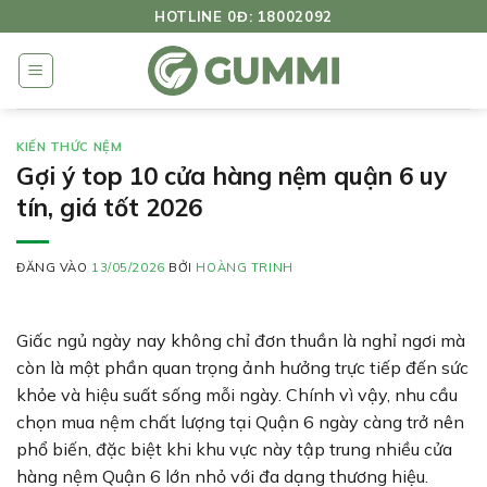
Bỏ
HOTLINE 0Đ: 18002092
qua
nội
dung
KIẾN THỨC NỆM
Gợi ý top 10 cửa hàng nệm quận 6 uy
tín, giá tốt 2026
ĐĂNG VÀO
13/05/2026
BỞI
HOÀNG TRINH
Giấc ngủ ngày nay không chỉ đơn thuần là nghỉ ngơi mà
còn là một phần quan trọng ảnh hưởng trực tiếp đến sức
khỏe và hiệu suất sống mỗi ngày. Chính vì vậy, nhu cầu
chọn mua nệm chất lượng tại Quận 6 ngày càng trở nên
phổ biến, đặc biệt khi khu vực này tập trung nhiều cửa
hàng nệm Quận 6 lớn nhỏ với đa dạng thương hiệu.