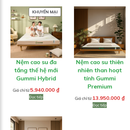
SẢN
KHUYẾN MẠI
PHẨM
ĐANG
GIẢM
GIÁ
Nệm cao su đa
Nệm cao su thiên
tầng thế hệ mới
nhiên than hoạt
Gummi Hybrid
tính Gummi
Premium
5.940.000
₫
Giá chỉ từ:
Đọc tiếp
13.950.000
₫
Giá chỉ từ:
Đọc tiếp