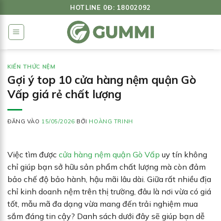
Bỏ
HOTLINE 0Đ: 18002092
qua
nội
dung
KIẾN THỨC NỆM
Gợi ý top 10 cửa hàng nệm quận Gò
Vấp giá rẻ chất lượng
ĐĂNG VÀO
15/05/2026
BỞI
HOÀNG TRINH
Việc tìm được
cửa hàng nệm quận Gò Vấp
uy tín không
chỉ giúp bạn sở hữu sản phẩm chất lượng mà còn đảm
bảo chế độ bảo hành, hậu mãi lâu dài. Giữa rất nhiều địa
chỉ kinh doanh nệm trên thị trường, đâu là nơi vừa có giá
tốt, mẫu mã đa dạng vừa mang đến trải nghiệm mua
sắm đáng tin cậy? Danh sách dưới đây sẽ giúp bạn dễ