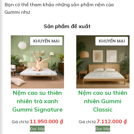
Bạn có thể tham khảo những sản phẩm nệm của
Gummi như:
Sản phẩm đề xuất
SẢN
SẢN
KHUYẾN MẠI
KHUYẾN MẠI
PHẨM
PH
ĐANG
ĐA
GIẢM
GIẢ
GIÁ
GIÁ
Nệm cao su thiên
Nệm cao su thiên
nhiên trà xanh
nhiên Gummi
Gummi Signature
Classic
11.950.000
₫
7.112.000
₫
Giá chỉ từ:
Giá chỉ từ:
Đọc tiếp
Đọc tiếp