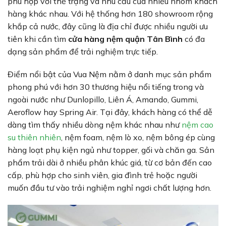
phù hợp với thể trạng và nhu cầu của nhiều nhóm khách
hàng khác nhau. Với hệ thống hơn 180 showroom rộng
khắp cả nước, đây cũng là địa chỉ được nhiều người ưu
tiên khi cần tìm
cửa hàng nệm quận Tân Bình
có đa
dạng sản phẩm để trải nghiệm trực tiếp.
Điểm nổi bật của Vua Nệm nằm ở danh mục sản phẩm
phong phú với hơn 30 thương hiệu nổi tiếng trong và
ngoài nước như Dunlopillo, Liên Á, Amando, Gummi,
Aeroflow hay Spring Air. Tại đây, khách hàng có thể dễ
dàng tìm thấy nhiều dòng nệm khác nhau như
nệm cao
su thiên nhiên
, nệm foam, nệm lò xo, nệm bông ép cùng
hàng loạt phụ kiện ngủ như topper, gối và chăn ga. Sản
phẩm trải dài ở nhiều phân khúc giá, từ cơ bản đến cao
cấp, phù hợp cho sinh viên, gia đình trẻ hoặc người
muốn đầu tư vào trải nghiệm nghỉ ngơi chất lượng hơn.