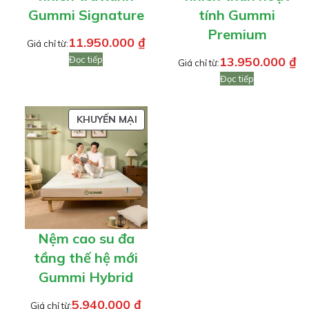
Gummi Signature
tính Gummi
Premium
11.950.000
₫
Giá chỉ từ:
Đọc tiếp
13.950.000
₫
Giá chỉ từ:
Đọc tiếp
SẢN
KHUYẾN MẠI
PHẨM
ĐANG
GIẢM
GIÁ
Nệm cao su đa
tầng thế hệ mới
Gummi Hybrid
5.940.000
₫
Giá chỉ từ: