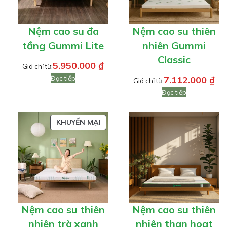
Nệm cao su đa
Nệm cao su thiên
tầng Gummi Lite
nhiên Gummi
Classic
5.950.000
₫
Giá chỉ từ:
Đọc tiếp
7.112.000
₫
Giá chỉ từ:
Đọc tiếp
SẢN
KHUYẾN MẠI
PHẨM
ĐANG
GIẢM
GIÁ
Nệm cao su thiên
Nệm cao su thiên
nhiên trà xanh
nhiên than hoạt