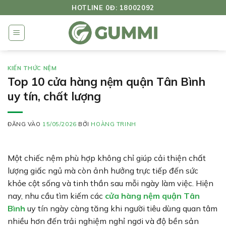
Bỏ
HOTLINE 0Đ: 18002092
qua
nội
dung
KIẾN THỨC NỆM
Top 10 cửa hàng nệm quận Tân Bình
uy tín, chất lượng
ĐĂNG VÀO
15/05/2026
BỞI
HOÀNG TRINH
Một chiếc nệm phù hợp không chỉ giúp cải thiện chất
lượng giấc ngủ mà còn ảnh hưởng trực tiếp đến sức
khỏe cột sống và tinh thần sau mỗi ngày làm việc. Hiện
nay, nhu cầu tìm kiếm các
cửa hàng nệm quận Tân
Bình
uy tín ngày càng tăng khi người tiêu dùng quan tâm
nhiều hơn đến trải nghiệm nghỉ ngơi và độ bền sản