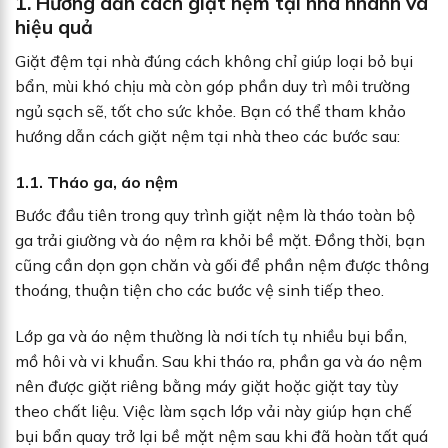
1. Hướng dẫn cách giặt nệm tại nhà nhanh và
hiệu quả
Giặt đệm tại nhà đúng cách không chỉ giúp loại bỏ bụi
bẩn, mùi khó chịu mà còn góp phần duy trì môi trường
ngủ sạch sẽ, tốt cho sức khỏe. Bạn có thể tham khảo
hướng dẫn cách giặt nệm tại nhà theo các bước sau:
1.1. Tháo ga, áo nệm
Bước đầu tiên trong quy trình giặt nệm là tháo toàn bộ
ga trải giường và áo nệm ra khỏi bề mặt. Đồng thời, bạn
cũng cần dọn gọn chăn và gối để phần nệm được thông
thoáng, thuận tiện cho các bước vệ sinh tiếp theo.
Lớp ga và áo nệm thường là nơi tích tụ nhiều bụi bẩn,
mồ hôi và vi khuẩn. Sau khi tháo ra, phần ga và áo nệm
nên được giặt riêng bằng máy giặt hoặc giặt tay tùy
theo chất liệu. Việc làm sạch lớp vải này giúp hạn chế
bụi bẩn quay trở lại bề mặt nệm sau khi đã hoàn tất quá