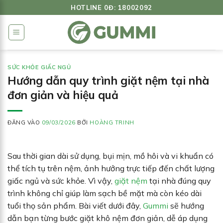
Bỏ
HOTLINE 0Đ: 18002092
qua
nội
dung
SỨC KHỎE GIẤC NGỦ
Hướng dẫn quy trình giặt nệm tại nhà
đơn giản và hiệu quả
ĐĂNG VÀO
09/03/2026
BỞI
HOÀNG TRINH
Sau thời gian dài sử dụng, bụi mịn, mồ hôi và vi khuẩn có
thể tích tụ trên nệm, ảnh hưởng trực tiếp đến chất lượng
giấc ngủ và sức khỏe. Vì vậy,
giặt nệm
tại nhà đúng quy
trình không chỉ giúp làm sạch bề mặt mà còn kéo dài
tuổi thọ sản phẩm. Bài viết dưới đây,
Gummi
sẽ hướng
dẫn bạn từng bước giặt khô nệm đơn giản, dễ áp dụng