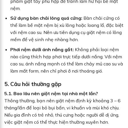
phẩm giặt tẩy phù hợp để tránh làm hư hại bề mặt
nệm.
Sử dụng bàn chải lông quá cứng:
Bàn chải cứng có
thể làm bề mặt nệm bị xù lông hoặc loang lổ, đặc biệt
với nệm cao su. Nên ưu tiên dụng cụ giặt nệm có lông
mềm để vệ sinh nhẹ nhàng hơn.
Phơi nệm dưới ánh nắng gắt:
Không phải loại nệm
nào cũng thích hợp phơi trực tiếp dưới nắng. Với nệm
cao su, ánh nắng mạnh có thể làm chảy mủ cao su và
làm mất form, nên chỉ phơi ở nơi thoáng gió.
5. Câu hỏi thường gặp
5.1. Bao lâu nên giặt nệm tại nhà một lần?
Thông thường, bạn nên giặt nệm định kỳ khoảng 3 – 6
tháng/lần để loại bỏ bụi bẩn, vi khuẩn và mùi khó chịu.
Nếu gia đình có trẻ nhỏ, thú cưng hoặc người dễ dị ứng,
việc giặt nệm có thể thực hiện thường xuyên hơn.