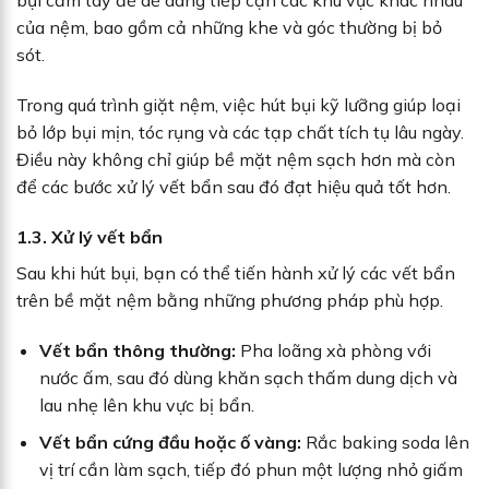
bụi cầm tay để dễ dàng tiếp cận các khu vực khác nhau
của nệm, bao gồm cả những khe và góc thường bị bỏ
sót.
Trong quá trình giặt nệm, việc hút bụi kỹ lưỡng giúp loại
bỏ lớp bụi mịn, tóc rụng và các tạp chất tích tụ lâu ngày.
Điều này không chỉ giúp bề mặt nệm sạch hơn mà còn
để các bước xử lý vết bẩn sau đó đạt hiệu quả tốt hơn.
1.3. Xử lý vết bẩn
Sau khi hút bụi, bạn có thể tiến hành xử lý các vết bẩn
trên bề mặt nệm bằng những phương pháp phù hợp.
Vết bẩn thông thường:
Pha loãng xà phòng với
nước ấm, sau đó dùng khăn sạch thấm dung dịch và
lau nhẹ lên khu vực bị bẩn.
Vết bẩn cứng đầu hoặc ố vàng:
Rắc baking soda lên
vị trí cần làm sạch, tiếp đó phun một lượng nhỏ giấm