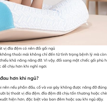
át vị đĩa đệm có nên đổi gối ngủ
không thoải mái không chỉ đến từ tình trạng bệnh lý mà còn 
thiếu khả năng nâng đỡ. Vì vậy, đổi sang một chiếc gối phù 
c dễ chịu hơn khi nghỉ ngơi.
ễ đau hơn khi ngủ?
 dài nên nếu phần đầu, cổ và vai gáy không được nâng đỡ đúng
gười bị thoát vị đĩa đệm, đĩa đệm đã chịu tổn thương hoặc ch
xuất hiện hơn, đặc biệt vào ban đêm hoặc sau khi ngủ dậy.