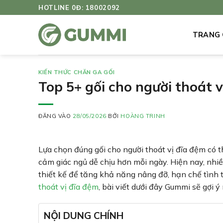
Bỏ
HOTLINE 0Đ: 18002092
qua
nội
TRANG
dung
KIẾN THỨC CHĂN GA GỐI
Top 5+ gối cho người thoát 
ĐĂNG VÀO
28/05/2026
BỞI
HOÀNG TRINH
Lựa chọn đúng gối cho người thoát vị đĩa đệm có th
cảm giác ngủ dễ chịu hơn mỗi ngày. Hiện nay, nhiề
thiết kế để tăng khả năng nâng đỡ, hạn chế tình 
thoát vị đĩa đệm
, bài viết dưới đây Gummi sẽ gợi
NỘI DUNG CHÍNH