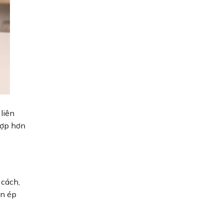
liên
hợp hơn
 cách,
èn ép