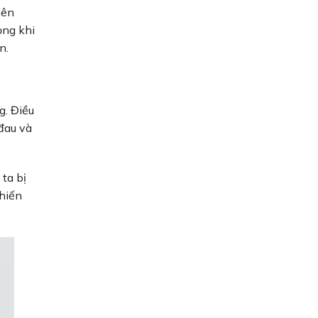
iên
ọng khi
ơn.
g. Điều
đau và
ta bị
khiến