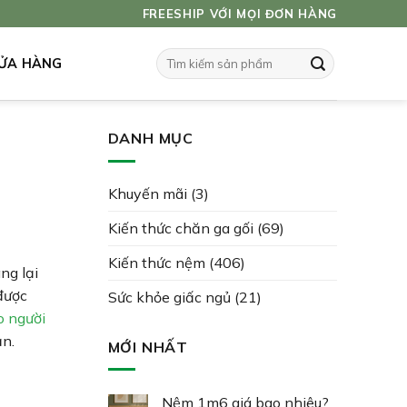
FREESHIP VỚI MỌI ĐƠN HÀNG
Tìm
ỬA HÀNG
kiếm:
DANH MỤC
Khuyến mãi
(3)
Kiến thức chăn ga gối
(69)
Kiến thức nệm
(406)
ng lại
 được
Sức khỏe giấc ngủ
(21)
o người
ạn.
MỚI NHẤT
Nệm 1m6 giá bao nhiêu?