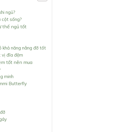
khi ngủ?
à cột sống?
ư thế ngủ tốt
ó khả năng nâng đỡ tốt
t vị đĩa đệm
đệm tốt nên mua
y
ng minh
mmi Butterfly
 đỡ
 gáy