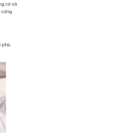
ng cơ và
c cứng
i phù