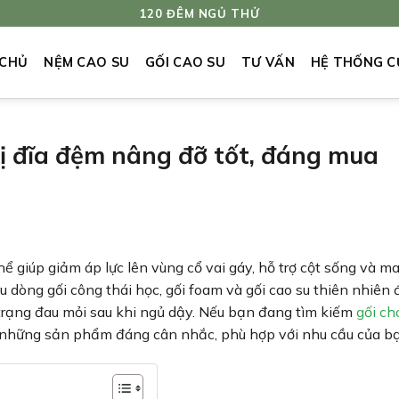
120 ĐÊM NGỦ THỬ
 CHỦ
NỆM CAO SU
GỐI CAO SU
TƯ VẤN
HỆ THỐNG C
vị đĩa đệm nâng đỡ tốt, đáng mua
ể giúp giảm áp lực lên vùng cổ vai gáy, hỗ trợ cột sống và ma
u dòng gối công thái học, gối foam và gối cao su thiên nhiên
trạng đau mỏi sau khi ngủ dậy. Nếu bạn đang tìm kiếm
gối ch
 ý những sản phẩm đáng cân nhắc, phù hợp với nhu cầu của b