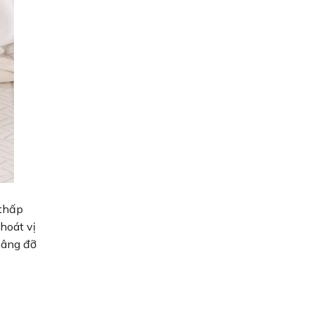
 thấp
hoát vị
nâng đỡ