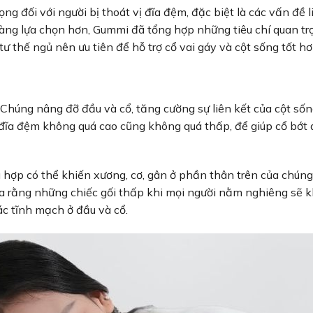
ng đối với người bị thoát vị đĩa đệm, đặc biệt là các vấn đề l
dàng lựa chọn hơn, Gummi đã tổng hợp những tiêu chí quan tr
ư thế ngủ nên ưu tiên để hỗ trợ cổ vai gáy và cột sống tốt h
 Chúng nâng đỡ đầu và cổ, tăng cường sự liên kết của cột sốn
ị đĩa đệm không quá cao cũng không quá thấp, để giúp cổ bớt 
ù hợp có thể khiến xương, cơ, gân ở phần thân trên của chúng 
a rằng những chiếc gối thấp khi mọi người nằm nghiêng sẽ 
ác tĩnh mạch ở đầu và cổ.