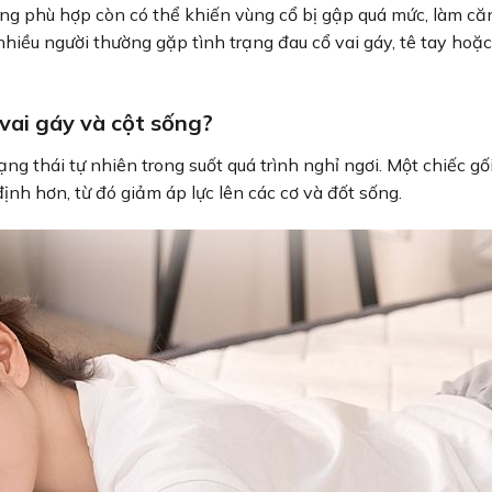
ông phù hợp còn có thể khiến vùng cổ bị gập quá mức, làm că
 nhiều người thường gặp tình trạng đau cổ vai gáy, tê tay hoặ
vai gáy và cột sống?
rạng thái tự nhiên trong suốt quá trình nghỉ ngơi. Một chiếc gố
ịnh hơn, từ đó giảm áp lực lên các cơ và đốt sống.