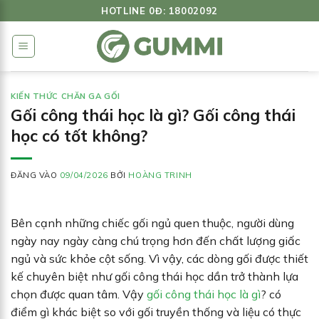
Bỏ
HOTLINE 0Đ: 18002092
qua
nội
dung
KIẾN THỨC CHĂN GA GỐI
Gối công thái học là gì? Gối công thái
học có tốt không?
ĐĂNG VÀO
09/04/2026
BỞI
HOÀNG TRINH
Bên cạnh những chiếc gối ngủ quen thuộc, người dùng
ngày nay ngày càng chú trọng hơn đến chất lượng giấc
ngủ và sức khỏe cột sống. Vì vậy, các dòng gối được thiết
kế chuyên biệt như gối công thái học dần trở thành lựa
chọn được quan tâm. Vậy
gối công thái học là gì
? có
điểm gì khác biệt so với gối truyền thống và liệu có thực