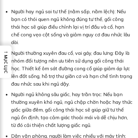
Người hay ngủ sai tư thế (nằm sấp, nằm lệch): Nếu
bạn có thói quen ngủ không đúng tư thế, gối công
thái học sẽ giúp điều chỉnh lại vị trí đầu và cổ, hạn
chế cong vẹo cột sống và giảm nguy cơ đau nhức lâu
dài.
→
Người thường xuyên đau cổ, vai gáy, đau lưng: Đây là
MỤC LỤC
nhóm đối tượng nên ưu tiên sử dụng gối công thái
học. Thiết kế ôm sát đường cong cổ giúp giảm áp lực
lên đốt sống, hỗ trợ thư giãn cơ và hạn chế tình trạng
đau nhức sau khi ngủ dậy.
Người ngủ không sâu giấc, hay trằn trọc: Nếu bạn
thường xuyên khó ngủ, ngủ chập chờn hoặc hay thức
giấc giữa đêm, gối công thái học sẽ giúp giữ tư thế
ngủ ổn định, tạo cảm giác thoải mái và dễ chịu hơn,
từ đó cải thiện chất lượng giấc ngủ.
Dân văn phòng, người làm việc nhiều với máy tính: