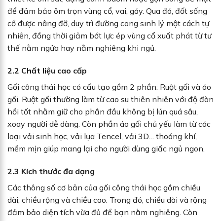
để đảm bảo ôm trọn vùng cổ, vai, gáy. Qua đó, đốt sống
cổ được nâng đỡ, duy trì đường cong sinh lý một cách tự
nhiên, đồng thời giảm bớt lực ép vùng cổ xuất phát từ tư
thế nằm ngửa hay nằm nghiêng khi ngủ.
2.2 Chất liệu cao cấp
Gối công thái học có cấu tạo gồm 2 phần: Ruột gối và áo
gối. Ruột gối thường làm từ cao su thiên nhiên với độ đàn
hồi tốt nhằm giữ cho phần đầu không bị lún quá sâu,
xoay người dễ dàng. Còn phần áo gối chủ yếu làm từ các
loại vải sinh học, vải lụa Tencel, vải 3D… thoáng khí,
mềm mịn giúp mang lại cho người dùng giấc ngủ ngon.
2.3 Kích thước đa dạng
Các thông số cơ bản của gối công thái học gồm chiều
dài, chiều rộng và chiều cao. Trong đó, chiều dài và rộng
đảm bảo diện tích vừa đủ để bạn nằm nghiêng. Còn