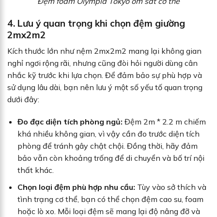
Đệm foam Olympia Tokyo ôm sát cơ thể
4. Lưu ý quan trọng khi chọn đệm giường
2mx2m2
Kích thước lớn như nệm 2mx2m2 mang lại không gian
nghỉ ngơi rộng rãi, nhưng cũng đòi hỏi người dùng cân
nhắc kỹ trước khi lựa chọn. Để đảm bảo sự phù hợp và
sử dụng lâu dài, bạn nên lưu ý một số yếu tố quan trọng
dưới đây:
Đo đạc diện tích phòng ngủ:
Đệm 2m * 2.2 m chiếm
khá nhiều không gian, vì vậy cần đo trước diện tích
phòng để tránh gây chật chội. Đồng thời, hãy đảm
bảo vẫn còn khoảng trống để di chuyển và bố trí nội
thất khác.
Chọn loại đệm phù hợp nhu cầu:
Tùy vào sở thích và
tình trạng cơ thể, bạn có thể chọn đệm cao su, foam
hoặc lò xo. Mỗi loại đệm sẽ mang lại độ nâng đỡ và