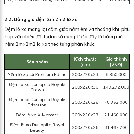
2.2. Bảng giá đệm 2m 2m2 lò xo
Đệm lò xo mang lại cảm giác nằm êm và thoáng khí, phù
hợp với nhiều đối tượng sử dụng. Dưới đây là bảng giá
nệm 2mx2m2 lò xo theo từng phân khúc:
Kích thước
Giá thành
Sản phẩm
(cm)
(VNĐ)
Nệm lò xo túi Premium Edena
200x220x23
8.950.000
Đệm lò xo Dunlopillo Royale
200x220x30
149.272.000
Crown
Đệm lò xo Dunlopillo Royale
200x220x28
48.352.000
Princeton
Đệm lò xo X-Monster
200x220x23
21.460.000
Đệm lò xo Dunlopillo Royal
200x220x26
81.467.200
Beauty