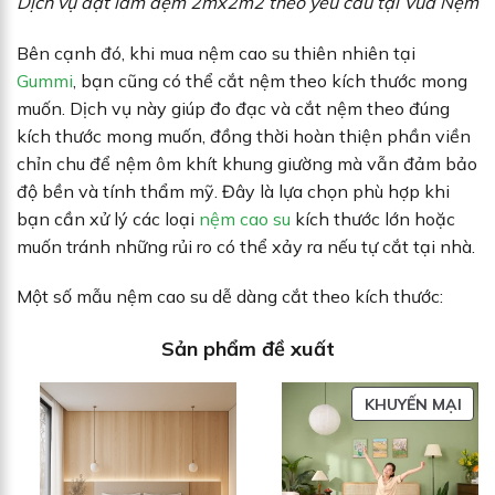
Dịch vụ đặt làm đệm 2mx2m2 theo yêu cầu tại Vua Nệm
Bên cạnh đó, khi mua nệm cao su thiên nhiên tại
Gummi
, bạn cũng có thể cắt nệm theo kích thước mong
muốn. Dịch vụ này giúp đo đạc và cắt nệm theo đúng
kích thước mong muốn, đồng thời hoàn thiện phần viền
chỉn chu để nệm ôm khít khung giường mà vẫn đảm bảo
độ bền và tính thẩm mỹ. Đây là lựa chọn phù hợp khi
bạn cần xử lý các loại
nệm cao su
kích thước lớn hoặc
muốn tránh những rủi ro có thể xảy ra nếu tự cắt tại nhà.
Một số mẫu nệm cao su dễ dàng cắt theo kích thước:
Sản phẩm đề xuất
SẢN
KHUYẾN MẠI
PH
ĐA
GIẢ