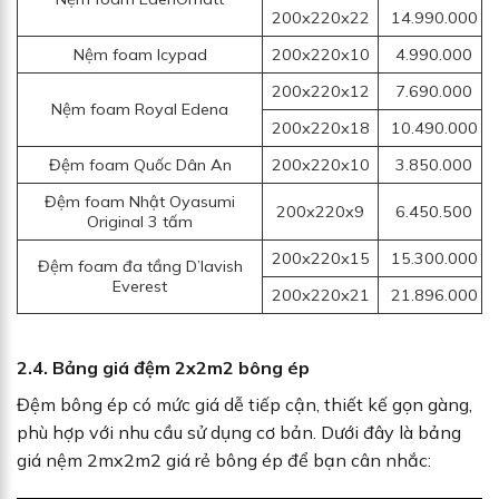
200x220x22
14.990.000
Nệm foam Icypad
200x220x10
4.990.000
200x220x12
7.690.000
Nệm foam Royal Edena
200x220x18
10.490.000
Đệm foam Quốc Dân An
200x220x10
3.850.000
Đệm foam Nhật Oyasumi
200x220x9
6.450.500
Original 3 tấm
200x220x15
15.300.000
Đệm foam đa tầng D’lavish
Everest
200x220x21
21.896.000
2.4. Bảng giá đệm 2x2m2 bông ép
Đệm bông ép có mức giá dễ tiếp cận, thiết kế gọn gàng,
phù hợp với nhu cầu sử dụng cơ bản. Dưới đây là bảng
giá nệm 2mx2m2 giá rẻ bông ép để bạn cân nhắc: