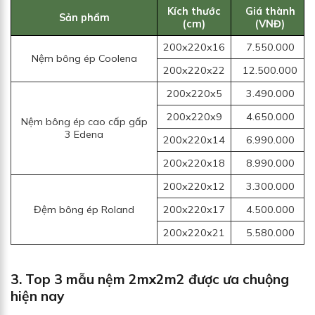
Kích thước
Giá thành
Sản phẩm
(cm)
(VNĐ)
200x220x16
7.550.000
Nệm bông ép Coolena
200x220x22
12.500.000
200x220x5
3.490.000
200x220x9
4.650.000
Nệm bông ép cao cấp gấp
3 Edena
200x220x14
6.990.000
200x220x18
8.990.000
200x220x12
3.300.000
Đệm bông ép Roland
200x220x17
4.500.000
200x220x21
5.580.000
3. Top 3 mẫu nệm 2mx2m2 được ưa chuộng
hiện nay