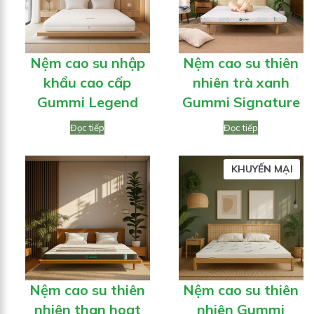
GIÁ
Nệm cao su nhập
Nệm cao su thiên
khẩu cao cấp
nhiên trà xanh
Gummi Legend
Gummi Signature
Đọc tiếp
Đọc tiếp
SẢN
KHUYẾN MẠI
PH
ĐA
GIẢ
GIÁ
Nệm cao su thiên
Nệm cao su thiên
nhiên than hoạt
nhiên Gummi