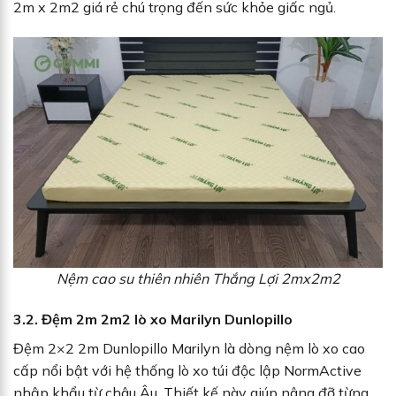
2m x 2m2 giá rẻ chú trọng đến sức khỏe giấc ngủ.
Nệm cao su thiên nhiên Thắng Lợi 2mx2m2
3.2. Đệm 2m 2m2 lò xo Marilyn Dunlopillo
Đệm 2×2 2m Dunlopillo Marilyn là dòng nệm lò xo cao
cấp nổi bật với hệ thống lò xo túi độc lập NormActive
nhập khẩu từ châu Âu. Thiết kế này giúp nâng đỡ từng