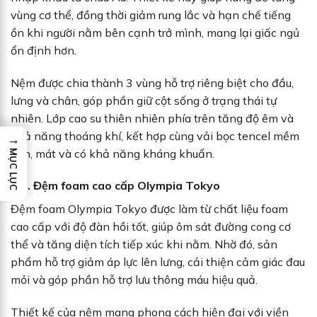
vùng cơ thể, đồng thời giảm rung lắc và hạn chế tiếng
ồn khi người nằm bên cạnh trở mình, mang lại giấc ngủ
ổn định hơn.
Nệm được chia thành 3 vùng hỗ trợ riêng biệt cho đầu,
lưng và chân, góp phần giữ cột sống ở trạng thái tự
nhiên. Lớp cao su thiên nhiên phía trên tăng độ êm và
khả năng thoáng khí, kết hợp cùng vải bọc tencel mềm
→
mịn, mát và có khả năng kháng khuẩn.
MỤC LỤC
3.3. Đệm foam cao cấp Olympia Tokyo
Đệm foam Olympia Tokyo được làm từ chất liệu foam
cao cấp với độ đàn hồi tốt, giúp ôm sát đường cong cơ
thể và tăng diện tích tiếp xúc khi nằm. Nhờ đó, sản
phẩm hỗ trợ giảm áp lực lên lưng, cải thiện cảm giác đau
mỏi và góp phần hỗ trợ lưu thông máu hiệu quả.
Thiết kế của nệm mang phong cách hiện đại với viền