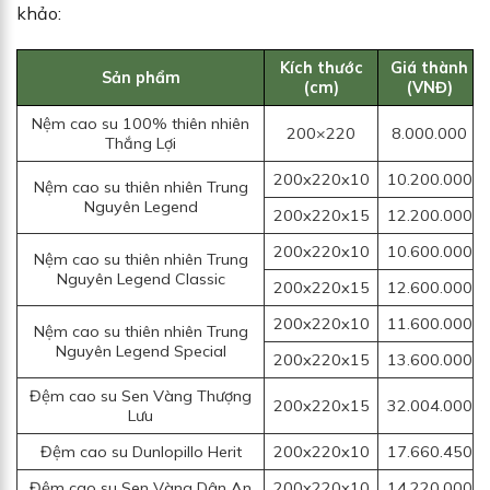
khảo:
Kích thước
Giá thành
Sản phẩm
(cm)
(VNĐ)
Nệm cao su 100% thiên nhiên
200×220
8.000.000
Thắng Lợi
200x220x10
10.200.000
Nệm cao su thiên nhiên Trung
Nguyên Legend
200x220x15
12.200.000
200x220x10
10.600.000
Nệm cao su thiên nhiên Trung
Nguyên Legend Classic
200x220x15
12.600.000
200x220x10
11.600.000
Nệm cao su thiên nhiên Trung
Nguyên Legend Special
200x220x15
13.600.000
Đệm cao su Sen Vàng Thượng
200x220x15
32.004.000
Lưu
Đệm cao su Dunlopillo Herit
200x220x10
17.660.450
Đệm cao su Sen Vàng Dân An
200x220x10
14.220.000