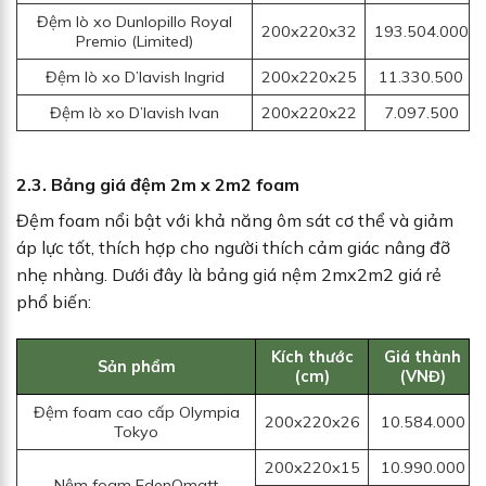
Đệm lò xo Dunlopillo Royal
200x220x32
193.504.000
Premio (Limited)
Đệm lò xo D’lavish Ingrid
200x220x25
11.330.500
Đệm lò xo D’lavish Ivan
200x220x22
7.097.500
2.3. Bảng giá đệm 2m x 2m2 foam
Đệm foam nổi bật với khả năng ôm sát cơ thể và giảm
áp lực tốt, thích hợp cho người thích cảm giác nâng đỡ
nhẹ nhàng. Dưới đây là bảng giá nệm 2mx2m2 giá rẻ
phổ biến:
Kích thước
Giá thành
Sản phẩm
(cm)
(VNĐ)
Đệm foam cao cấp Olympia
200x220x26
10.584.000
Tokyo
200x220x15
10.990.000
Nệm foam EdenOmatt