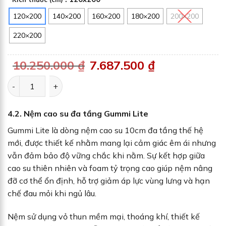
120×200
140×200
160×200
180×200
200×200
220×200
10.250.000
₫
G
7.687.500
₫
G
i
i
á
á
g
h
Nệm cao su thiên nhiên Gummi Classic số lượng
ố
i
c
ệ
l
n
à
t
:
ạ
4.2. Nệm cao su đa tầng Gummi Lite
1
i
0
l
.
à
Gummi Lite là dòng nệm cao su 10cm đa tầng thế hệ
2
:
5
7
mới, được thiết kế nhằm mang lại cảm giác êm ái nhưng
0
.
.
6
vẫn đảm bảo độ vững chắc khi nằm. Sự kết hợp giữa
0
8
0
7
cao su thiên nhiên và foam tỷ trọng cao giúp nệm nâng
0
.
5
đỡ cơ thể ổn định, hỗ trợ giảm áp lực vùng lưng và hạn
₫
0
.
0
chế đau mỏi khi ngủ lâu.
₫
.
Nệm sử dụng vỏ thun mềm mại, thoáng khí, thiết kế