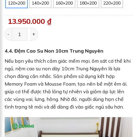
120×200
140×200
160×200
180×200
220×200
13.950.000
₫
Nệm cao su thiên nhiên than hoạt tính Gummi Premium số 
4.4. Đệm Cao Su Non 10cm Trung Nguyên
Nếu bạn yêu thích cảm giác mềm mại, ôm sát cơ thể khi
ngủ, nệm cao su non dày 10cm Trung Nguyên là lựa
chọn đáng cân nhắc. Sản phẩm sử dụng kết hợp
Memory Foam và Mousse Foam, tạo nên bề mặt êm ái,
giúp cơ thể được thả lỏng tự nhiên và giảm áp lực lên
các vùng vai, lưng, hông. Nhờ đó, người dùng hạn chế
tình trạng tê mỏi và dễ dàng đi vào giấc ngủ sâu hơn.