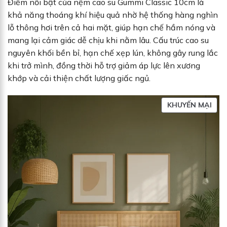
Điểm nổi bật của nệm cao su Gummi Classic 10cm là
khả năng thoáng khí hiệu quả nhờ hệ thống hàng nghìn
lỗ thông hơi trên cả hai mặt, giúp hạn chế hầm nóng và
mang lại cảm giác dễ chịu khi nằm lâu. Cấu trúc cao su
nguyên khối bền bỉ, hạn chế xẹp lún, không gây rung lắc
khi trở mình, đồng thời hỗ trợ giảm áp lực lên xương
khớp và cải thiện chất lượng giấc ngủ.
S
KHUYẾN MẠI
Ả
N
P
H
Ẩ
M
Đ
A
N
G