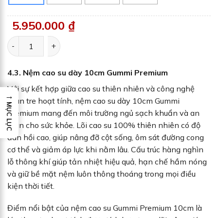
5.950.000
₫
Nệm cao su đa tầng Gummi Lite số lượng
4.3. Nệm cao su dày 10cm Gummi Premium
Với sự kết hợp giữa cao su thiên nhiên và công nghệ
→
than tre hoạt tính, nệm cao su dày 10cm Gummi
MỤC LỤC
Premium mang đến môi trường ngủ sạch khuẩn và an
toàn cho sức khỏe. Lõi cao su 100% thiên nhiên có độ
đàn hồi cao, giúp nâng đỡ cột sống, ôm sát đường cong
cơ thể và giảm áp lực khi nằm lâu. Cấu trúc hàng nghìn
lỗ thông khí giúp tản nhiệt hiệu quả, hạn chế hầm nóng
và giữ bề mặt nệm luôn thông thoáng trong mọi điều
kiện thời tiết.
Điểm nổi bật của nệm cao su Gummi Premium 10cm là