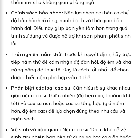
thẩm mỹ cho không gian phòng ngủ.
Chính sách bảo hành:
Nên lựa chọn nơi bán có chế
độ bảo hành rõ ràng, minh bạch và thời gian bảo
hành dài. Điều này giúp bạn yên tâm hơn trong quá
trình sử dụng và được hỗ trợ khi sản phẩm phát sinh
lỗi.
Trải nghiệm nằm thử:
Trước khi quyết định, hãy trực
tiếp nằm thử để cảm nhận độ đàn hồi, độ êm và khả
năng nâng đỡ thực tế. Đây là cách tốt nhất để chọn
được chiếc nệm phù hợp với cơ thể.
Phân biệt các loại cao su:
Cần hiểu rõ sự khác nhau
giữa nệm cao su thiên nhiên (độ bền cao, thoáng khí
tốt) và cao su non hoặc cao su tổng hợp (giá mềm
hơn, độ êm cao) để lựa chọn đúng theo nhu cầu và
ngân sách.
Vệ sinh và bảo quản:
Nệm cao su 10cm khá dễ vệ
sinh, tuy nhiên bạn nên sử dụng ga bọc co giãn hoặc