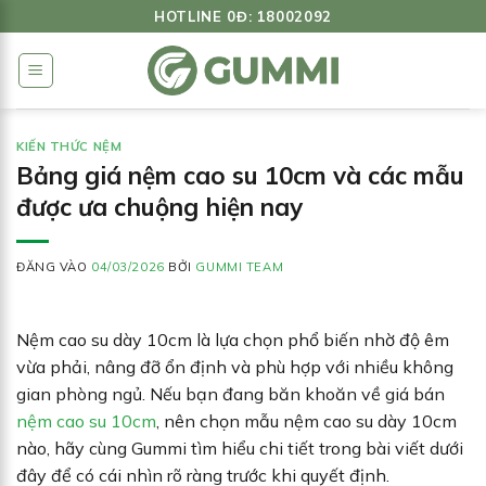
Bỏ
HOTLINE 0Đ: 18002092
qua
nội
dung
KIẾN THỨC NỆM
Bảng giá nệm cao su 10cm và các mẫu
được ưa chuộng hiện nay
ĐĂNG VÀO
04/03/2026
BỞI
GUMMI TEAM
Nệm cao su dày 10cm là lựa chọn phổ biến nhờ độ êm
vừa phải, nâng đỡ ổn định và phù hợp với nhiều không
gian phòng ngủ. Nếu bạn đang băn khoăn về giá bán
nệm cao su 10cm
, nên chọn mẫu nệm cao su dày 10cm
nào, hãy cùng Gummi tìm hiểu chi tiết trong bài viết dưới
đây để có cái nhìn rõ ràng trước khi quyết định.