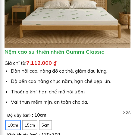
G
I
Ả
M
G
I
Á
Nệm cao su thiên nhiên Gummi Classic
7.112.000
₫
Giá chỉ từ:
Đàn hồi cao, nâng đỡ cơ thể, giảm đau lưng.
Độ bền cao hàng chục năm, hạn chế xẹp lún.
Thoáng khí, hạn chế mồ hôi trộm
Vải thun mềm mịn, an toàn cho da.
XÓA
: 10cm
Độ dày (cm)
10cm
15cm
5cm
: 120x200
Kích thước (cm)