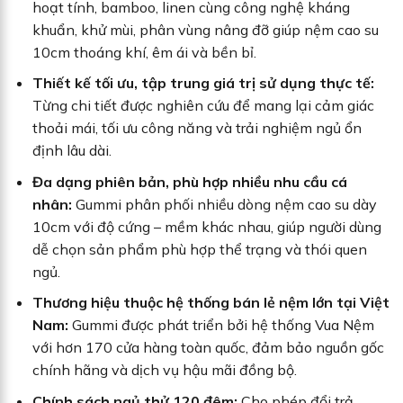
hoạt tính, bamboo, linen cùng công nghệ kháng
khuẩn, khử mùi, phân vùng nâng đỡ giúp nệm cao su
10cm thoáng khí, êm ái và bền bỉ.
Thiết kế tối ưu, tập trung giá trị sử dụng thực tế:
Từng chi tiết được nghiên cứu để mang lại cảm giác
thoải mái, tối ưu công năng và trải nghiệm ngủ ổn
định lâu dài.
Đa dạng phiên bản, phù hợp nhiều nhu cầu cá
nhân:
Gummi phân phối nhiều dòng nệm cao su dày
10cm với độ cứng – mềm khác nhau, giúp người dùng
dễ chọn sản phẩm phù hợp thể trạng và thói quen
ngủ.
Thương hiệu thuộc hệ thống bán lẻ nệm lớn tại Việt
Nam:
Gummi được phát triển bởi hệ thống Vua Nệm
với hơn 170 cửa hàng toàn quốc, đảm bảo nguồn gốc
chính hãng và dịch vụ hậu mãi đồng bộ.
Chính sách ngủ thử 120 đêm:
Cho phép đổi trả