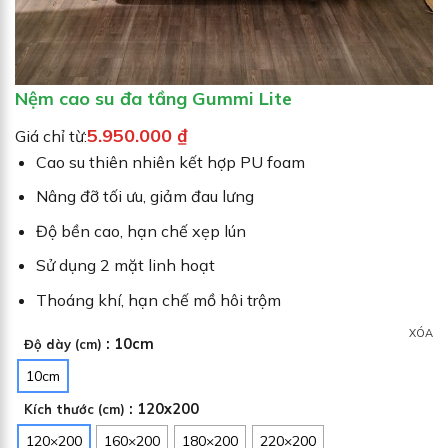
Nệm cao su đa tầng Gummi Lite
5.950.000
₫
Giá chỉ từ:
Cao su thiên nhiên kết hợp PU foam
Nâng đỡ tối ưu, giảm đau lưng
Độ bền cao, hạn chế xẹp lún
Sử dụng 2 mặt linh hoạt
Thoáng khí, hạn chế mồ hôi trộm
XÓA
: 10cm
Độ dày (cm)
10cm
: 120x200
Kích thước (cm)
120×200
160×200
180×200
220×200