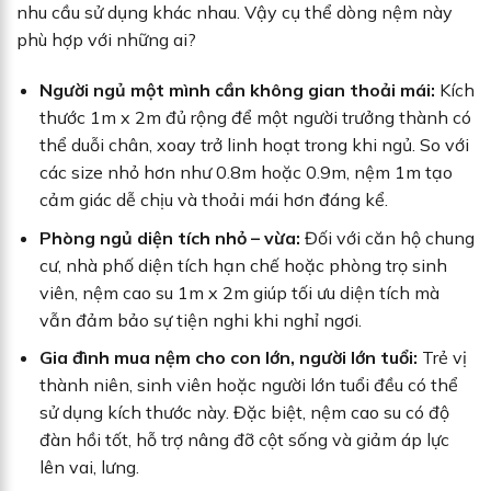
nhu cầu sử dụng khác nhau. Vậy cụ thể dòng nệm này
phù hợp với những ai?
Người ngủ một mình cần không gian thoải mái:
Kích
thước 1m x 2m đủ rộng để một người trưởng thành có
thể duỗi chân, xoay trở linh hoạt trong khi ngủ. So với
các size nhỏ hơn như 0.8m hoặc 0.9m, nệm 1m tạo
cảm giác dễ chịu và thoải mái hơn đáng kể.
Phòng ngủ diện tích nhỏ – vừa:
Đối với căn hộ chung
cư, nhà phố diện tích hạn chế hoặc phòng trọ sinh
viên, nệm cao su 1m x 2m giúp tối ưu diện tích mà
vẫn đảm bảo sự tiện nghi khi nghỉ ngơi.
Gia đình mua nệm cho con lớn, người lớn tuổi:
Trẻ vị
thành niên, sinh viên hoặc người lớn tuổi đều có thể
sử dụng kích thước này. Đặc biệt, nệm cao su có độ
đàn hồi tốt, hỗ trợ nâng đỡ cột sống và giảm áp lực
lên vai, lưng.