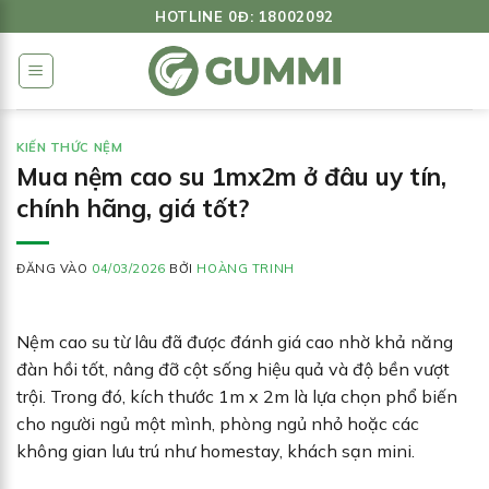
Bỏ
HOTLINE 0Đ: 18002092
qua
nội
dung
KIẾN THỨC NỆM
Mua nệm cao su 1mx2m ở đâu uy tín,
chính hãng, giá tốt?
ĐĂNG VÀO
04/03/2026
BỞI
HOÀNG TRINH
Nệm cao su từ lâu đã được đánh giá cao nhờ khả năng
đàn hồi tốt, nâng đỡ cột sống hiệu quả và độ bền vượt
trội. Trong đó, kích thước 1m x 2m là lựa chọn phổ biến
cho người ngủ một mình, phòng ngủ nhỏ hoặc các
không gian lưu trú như homestay, khách sạn mini.