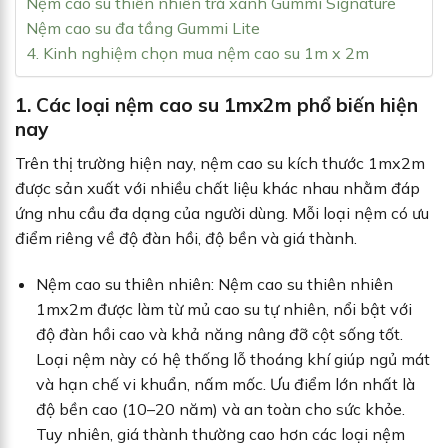
Nệm cao su thiên nhiên trà xanh Gummi Signature
Nệm cao su đa tầng Gummi Lite
4. Kinh nghiệm chọn mua nệm cao su 1m x 2m
1. Các loại nệm cao su 1mx2m phổ biến hiện
nay
Trên thị trường hiện nay, nệm cao su kích thước 1mx2m
được sản xuất với nhiều chất liệu khác nhau nhằm đáp
ứng nhu cầu đa dạng của người dùng. Mỗi loại nệm có ưu
điểm riêng về độ đàn hồi, độ bền và giá thành.
Nệm cao su thiên nhiên: Nệm cao su thiên nhiên
1mx2m được làm từ mủ cao su tự nhiên, nổi bật với
độ đàn hồi cao và khả năng nâng đỡ cột sống tốt.
Loại nệm này có hệ thống lỗ thoáng khí giúp ngủ mát
và hạn chế vi khuẩn, nấm mốc. Ưu điểm lớn nhất là
độ bền cao (10–20 năm) và an toàn cho sức khỏe.
Tuy nhiên, giá thành thường cao hơn các loại nệm