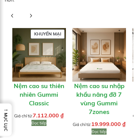
SẢN
KHUYẾN MẠI
PHẨM
ĐANG
GIẢM
GIÁ
Nệm cao su thiên
Nệm cao su nhập
N
nhiên Gummi
khẩu nâng đỡ 7
Classic
vùng Gummi
→
7zones
7.112.000
₫
MỤC LỤC
Giá chỉ từ:
Giá
Đọc tiếp
19.999.000
₫
Giá chỉ từ:
Đọc tiếp