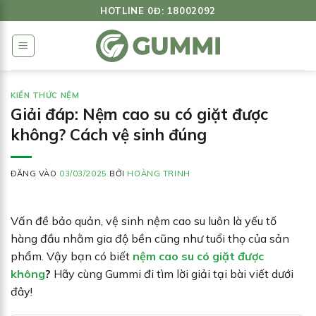
Bỏ
HOTLINE 0Đ: 18002092
qua
nội
dung
KIẾN THỨC NỆM
Giải đáp: Nệm cao su có giặt được
không? Cách vệ sinh đúng
ĐĂNG VÀO
03/03/2025
BỞI
HOÀNG TRINH
Vấn đề bảo quản, vệ sinh nệm cao su luôn là yếu tố
hàng đầu nhằm gia độ bền cũng như tuổi thọ của sản
phẩm. Vậy bạn có biết
nệm cao su có giặt được
không
?
Hãy cùng Gummi đi tìm lời giải tại bài viết dưới
đây!