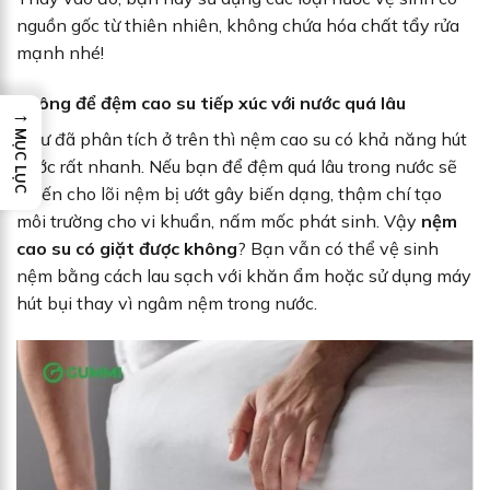
nguồn gốc từ thiên nhiên, không chứa hóa chất tẩy rửa
mạnh nhé!
Không để đệm cao su tiếp xúc với nước quá lâu
→
MỤC LỤC
Như đã phân tích ở trên thì nệm cao su có khả năng hút
nước rất nhanh. Nếu bạn để đệm quá lâu trong nước sẽ
khiến cho lõi nệm bị ướt gây biến dạng, thậm chí tạo
môi trường cho vi khuẩn, nấm mốc phát sinh. Vậy
nệm
cao su có giặt được không
? Bạn vẫn có thể vệ sinh
nệm bằng cách lau sạch với khăn ẩm hoặc sử dụng máy
hút bụi thay vì ngâm nệm trong nước.