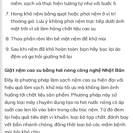
mềm, sạch và thực hiện tương tự như với bước 5
Hong khô nệm bằng quạt hoặc phơi nệm ở vị trí
thoáng gió. Lưu ý không phơi nệm trực tiếp dưới ánh
mặt trời vì sẽ làm hỏng chất liệu cao su
Thoa phấn rôm lên bề mặt nệm để khử mùi
Sau khi nệm đã khô hoàn toàn, bạn hãy bọc lại áo
đệm và ga trải giường trở lại
Giặt nệm cao su bằng hơi nóng công nghệ Nhật Bản
Đây là phương pháp làm sạch nệm cao su hiện đại với
hiệu quả làm sạch, khử mùi tối ưu mà không làm ảnh
hưởng tới chất liệu sản phẩm. Phương pháp này sử
dụng loại máy chuyên dụng tạo ra hơi nước nóng có áp
suất cao len lỏi vào bên trong cấu trúc nệm. Từ đó đem
lại hiệu quả tiêu diệt vi khuẩn, loại bỏ tạp chất, đánh bay
vết bẩn nhanh chóng, đồng thời loại bỏ các mầm bệnh,
mùi hôi khó chịu.