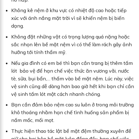
Không kê nệm ở khu vực có nhiệt độ cao hoặc tiếp
xúc với ánh nắng mặt trời vì sẽ khiến nệm bị biến
dạng.
Không đặt những vật có trọng lượng quá nặng hoặc
sắc nhọn lên bề mặt nệm vì có thể làm rách gây ảnh
hưởng tới tính thẩm mỹ.
Nếu gia đình có em bé thì bạn cần trang bị thêm tấm
lót bảo vệ để hạn chế việc thức ăn vương vãi, nước
tè, sữa, bụi bẩn,… thấm vào bề mặt nệm. Lúc này, việc
vệ sinh cũng dễ dàng hơn bao giờ hết khi bạn chỉ cần
vệ sinh tấm lót một cách nhanh chóng.
Bạn cần đảm bảo nệm cao su luôn ở trong môi trường
khô thoáng nhằm hạn chế tình huống sản phẩm bị
nấm mốc, mối mọt.
Thực hiện thao tác lật bề mặt đệm thường xuyên để
giữ cho hai bên bề mặt luôn đồng đều, hạn chế việc