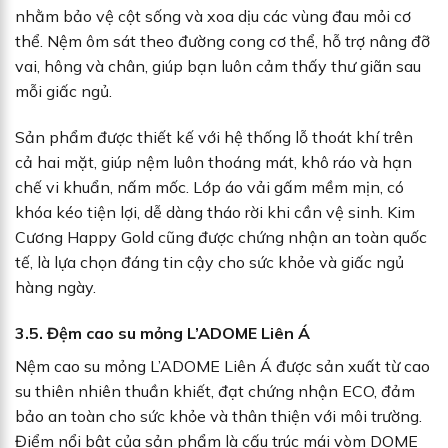
nhằm bảo vệ cột sống và xoa dịu các vùng đau mỏi cơ
thể. Nệm ôm sát theo đường cong cơ thể, hỗ trợ nâng đỡ
vai, hông và chân, giúp bạn luôn cảm thấy thư giãn sau
mỗi giấc ngủ.
Sản phẩm được thiết kế với hệ thống lỗ thoát khí trên
cả hai mặt, giúp nệm luôn thoáng mát, khô ráo và hạn
chế vi khuẩn, nấm mốc. Lớp áo vải gấm mềm mịn, có
khóa kéo tiện lợi, dễ dàng tháo rời khi cần vệ sinh. Kim
Cương Happy Gold cũng được chứng nhận an toàn quốc
tế, là lựa chọn đáng tin cậy cho sức khỏe và giấc ngủ
hàng ngày.
3.5. Đệm cao su mỏng L’ADOME Liên Á
Nệm cao su mỏng L’ADOME Liên Á được sản xuất từ cao
su thiên nhiên thuần khiết, đạt chứng nhận ECO, đảm
bảo an toàn cho sức khỏe và thân thiện với môi trường.
Điểm nổi bật của sản phẩm là cấu trúc mái vòm DOME