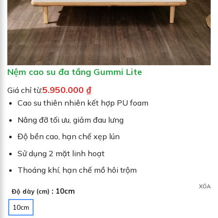
Nệm cao su đa tầng Gummi Lite
5.950.000
₫
Giá chỉ từ:
Cao su thiên nhiên kết hợp PU foam
Nâng đỡ tối ưu, giảm đau lưng
Độ bền cao, hạn chế xẹp lún
Sử dụng 2 mặt linh hoạt
Thoáng khí, hạn chế mồ hôi trộm
XÓA
: 10cm
Độ dày (cm)
10cm