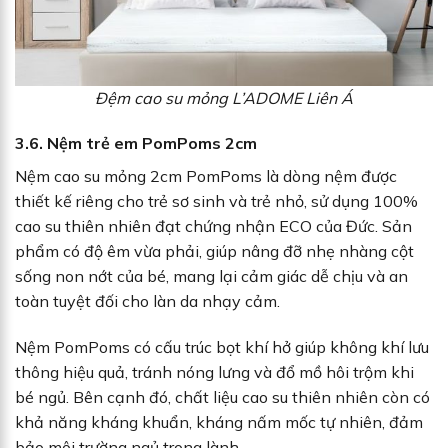
Đệm cao su mỏng L’ADOME Liên Á
3.6. Nệm trẻ em PomPoms 2cm
Nệm cao su mỏng 2cm PomPoms là dòng nệm được
thiết kế riêng cho trẻ sơ sinh và trẻ nhỏ, sử dụng 100%
cao su thiên nhiên đạt chứng nhận ECO của Đức. Sản
phẩm có độ êm vừa phải, giúp nâng đỡ nhẹ nhàng cột
sống non nớt của bé, mang lại cảm giác dễ chịu và an
toàn tuyệt đối cho làn da nhạy cảm.
Nệm PomPoms có cấu trúc bọt khí hở giúp không khí lưu
thông hiệu quả, tránh nóng lưng và đổ mồ hôi trộm khi
bé ngủ. Bên cạnh đó, chất liệu cao su thiên nhiên còn có
khả năng kháng khuẩn, kháng nấm mốc tự nhiên, đảm
bảo môi trường ngủ trong lành.