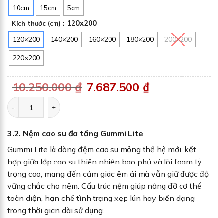
10cm
15cm
5cm
: 120x200
Kích thước (cm)
120×200
140×200
160×200
180×200
200×200
220×200
10.250.000
₫
G
7.687.500
₫
G
i
i
á
á
g
h
Nệm cao su thiên nhiên Gummi Classic số lượng
ố
i
c
ệ
l
n
à
t
:
ạ
3.2. Nệm cao su đa tầng Gummi Lite
1
i
0
l
.
à
Gummi Lite là dòng đệm cao su mỏng thế hệ mới, kết
2
:
5
7
hợp giữa lớp cao su thiên nhiên bao phủ và lõi foam tỷ
0
.
.
6
trọng cao, mang đến cảm giác êm ái mà vẫn giữ được độ
0
8
0
7
vững chắc cho nệm. Cấu trúc nệm giúp nâng đỡ cơ thể
0
.
5
toàn diện, hạn chế tình trạng xẹp lún hay biến dạng
₫
0
.
0
trong thời gian dài sử dụng.
₫