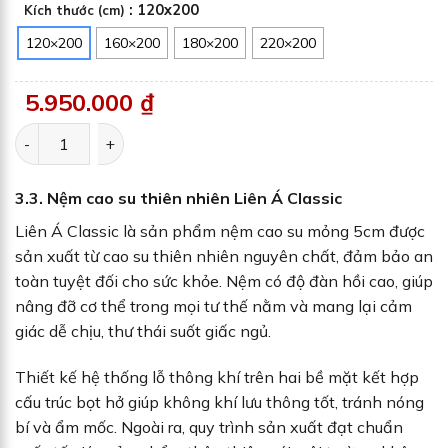
: 120x200
Kích thước (cm)
120×200
160×200
180×200
220×200
5.950.000
₫
Nệm cao su đa tầng Gummi Lite số lượng
3.3. Nệm cao su thiên nhiên Liên Á Classic
Liên Á Classic là sản phẩm nệm cao su mỏng 5cm được
sản xuất từ cao su thiên nhiên nguyên chất, đảm bảo an
toàn tuyệt đối cho sức khỏe. Nệm có độ đàn hồi cao, giúp
nâng đỡ cơ thể trong mọi tư thế nằm và mang lại cảm
giác dễ chịu, thư thái suốt giấc ngủ.
Thiết kế hệ thống lỗ thông khí trên hai bề mặt kết hợp
cấu trúc bọt hở giúp không khí lưu thông tốt, tránh nóng
bí và ẩm mốc. Ngoài ra, quy trình sản xuất đạt chuẩn