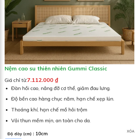
N
G
G
I
Ả
M
G
I
Á
Nệm cao su thiên nhiên Gummi Classic
7.112.000
₫
Giá chỉ từ:
Đàn hồi cao, nâng đỡ cơ thể, giảm đau lưng.
Độ bền cao hàng chục năm, hạn chế xẹp lún.
Thoáng khí, hạn chế mồ hôi trộm
Vải thun mềm mịn, an toàn cho da.
XÓA
: 10cm
Độ dày (cm)