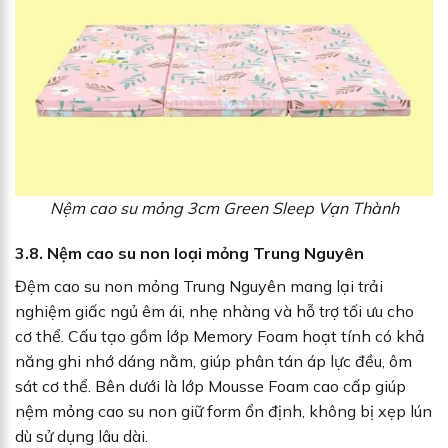
Nệm cao su mỏng 3cm Green Sleep Vạn Thành
3.8. Nệm cao su non loại mỏng Trung Nguyên
Đệm cao su non mỏng Trung Nguyên mang lại trải
nghiệm giấc ngủ êm ái, nhẹ nhàng và hỗ trợ tối ưu cho
cơ thể. Cấu tạo gồm lớp Memory Foam hoạt tính có khả
năng ghi nhớ dáng nằm, giúp phân tán áp lực đều, ôm
sát cơ thể. Bên dưới là lớp Mousse Foam cao cấp giúp
nệm mỏng cao su non giữ form ổn định, không bị xẹp lún
dù sử dụng lâu dài.