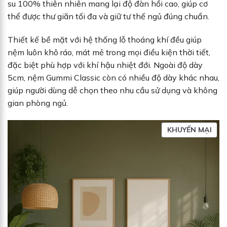
su 100% thiên nhiên mang lại độ đàn hồi cao, giúp cơ
thể được thư giãn tối đa và giữ tư thế ngủ đúng chuẩn.
Thiết kế bề mặt với hệ thống lỗ thoáng khí đều giúp
nệm luôn khô ráo, mát mẻ trong mọi điều kiện thời tiết,
đặc biệt phù hợp với khí hậu nhiệt đới. Ngoài độ dày
5cm, nệm Gummi Classic còn có nhiều độ dày khác nhau,
giúp người dùng dễ chọn theo nhu cầu sử dụng và không
gian phòng ngủ.
S
KHUYẾN MẠI
Ả
N
P
H
Ẩ
M
Đ
A