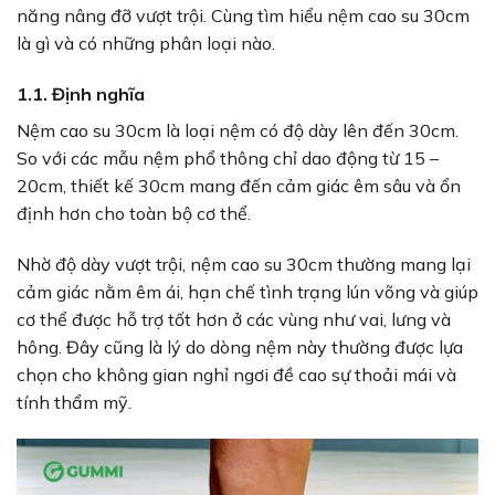
năng nâng đỡ vượt trội. Cùng tìm hiểu nệm cao su 30cm
là gì và có những phân loại nào.
1.1. Định nghĩa
Nệm cao su 30cm là loại nệm có độ dày lên đến 30cm.
So với các mẫu nệm phổ thông chỉ dao động từ 15 –
20cm, thiết kế 30cm mang đến cảm giác êm sâu và ổn
định hơn cho toàn bộ cơ thể.
Nhờ độ dày vượt trội, nệm cao su 30cm thường mang lại
cảm giác nằm êm ái, hạn chế tình trạng lún võng và giúp
cơ thể được hỗ trợ tốt hơn ở các vùng như vai, lưng và
hông. Đây cũng là lý do dòng nệm này thường được lựa
chọn cho không gian nghỉ ngơi đề cao sự thoải mái và
tính thẩm mỹ.