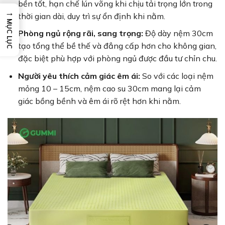
bền tốt, hạn chế lún võng khi chịu tải trọng lớn trong
→
thời gian dài, duy trì sự ổn định khi nằm.
MỤC LỤC
Phòng ngủ rộng rãi, sang trọng:
Độ dày nệm 30cm
tạo tổng thể bề thế và đẳng cấp hơn cho không gian,
đặc biệt phù hợp với phòng ngủ được đầu tư chỉn chu.
Người yêu thích cảm giác êm ái:
So với các loại nệm
mỏng 10 – 15cm, nệm cao su 30cm mang lại cảm
giác bồng bềnh và êm ái rõ rệt hơn khi nằm.