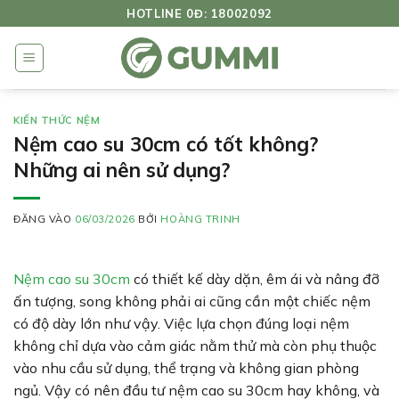
Bỏ
HOTLINE 0Đ: 18002092
qua
nội
dung
KIẾN THỨC NỆM
Nệm cao su 30cm có tốt không?
Những ai nên sử dụng?
ĐĂNG VÀO
06/03/2026
BỞI
HOÀNG TRINH
Nệm cao su 30cm
có thiết kế dày dặn, êm ái và nâng đỡ
ấn tượng, song không phải ai cũng cần một chiếc nệm
có độ dày lớn như vậy. Việc lựa chọn đúng loại nệm
không chỉ dựa vào cảm giác nằm thử mà còn phụ thuộc
vào nhu cầu sử dụng, thể trạng và không gian phòng
ngủ. Vậy có nên đầu tư nệm cao su 30cm hay không, và