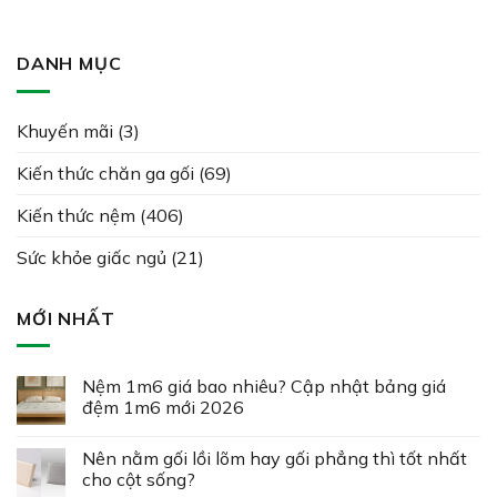
DANH MỤC
Khuyến mãi
(3)
Kiến thức chăn ga gối
(69)
Kiến thức nệm
(406)
Sức khỏe giấc ngủ
(21)
MỚI NHẤT
Nệm 1m6 giá bao nhiêu? Cập nhật bảng giá
đệm 1m6 mới 2026
Nên nằm gối lồi lõm hay gối phẳng thì tốt nhất
cho cột sống?