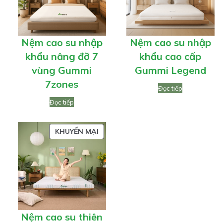
Nệm cao su nhập
Nệm cao su nhập
khẩu nâng đỡ 7
khẩu cao cấp
vùng Gummi
Gummi Legend
7zones
Đọc tiếp
Đọc tiếp
SẢN
KHUYẾN MẠI
PHẨM
ĐANG
GIẢM
GIÁ
Nệm cao su thiên