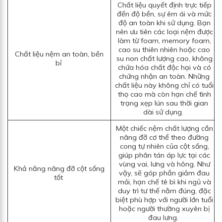
Chất liệu quyết định trực tiếp
đến độ bền, sự êm ái và mức
độ an toàn khi sử dụng. Bạn
nên ưu tiên các loại nệm được
làm từ foam, memory foam,
cao su thiên nhiên hoặc cao
Chất liệu nệm an toàn, bền
su non chất lượng cao, không
bỉ
chứa hóa chất độc hại và có
chứng nhận an toàn. Những
chất liệu này không chỉ có tuổi
thọ cao mà còn hạn chế tình
trạng xẹp lún sau thời gian
dài sử dụng.
Một chiếc nệm chất lượng cần
nâng đỡ cơ thể theo đường
cong tự nhiên của cột sống,
giúp phân tán áp lực tại các
vùng vai, lưng và hông. Như
Khả năng nâng đỡ cột sống
vậy, sẽ góp phần giảm đau
tốt
mỏi, hạn chế tê bì khi ngủ và
duy trì tư thế nằm đúng, đặc
biệt phù hợp với người lớn tuổi
hoặc người thường xuyên bị
đau lưng.