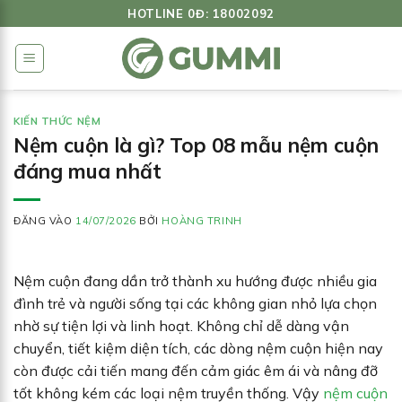
Bỏ
HOTLINE 0Đ: 18002092
qua
nội
dung
KIẾN THỨC NỆM
Nệm cuộn là gì? Top 08 mẫu nệm cuộn
đáng mua nhất
ĐĂNG VÀO
14/07/2026
BỞI
HOÀNG TRINH
Nệm cuộn đang dần trở thành xu hướng được nhiều gia
đình trẻ và người sống tại các không gian nhỏ lựa chọn
nhờ sự tiện lợi và linh hoạt. Không chỉ dễ dàng vận
chuyển, tiết kiệm diện tích, các dòng nệm cuộn hiện nay
còn được cải tiến mang đến cảm giác êm ái và nâng đỡ
tốt không kém các loại nệm truyền thống. Vậy
nệm cuộn