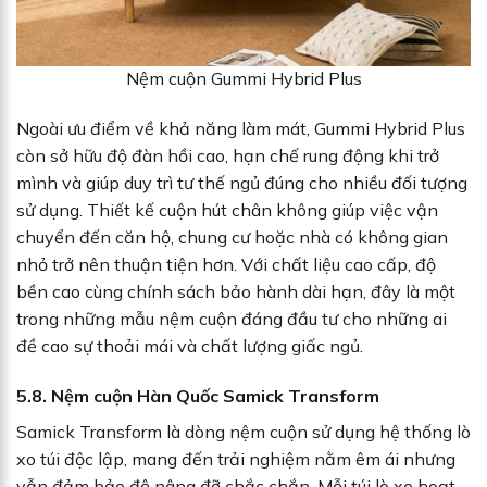
Nệm cuộn Gummi Hybrid Plus
Ngoài ưu điểm về khả năng làm mát, Gummi Hybrid Plus
còn sở hữu độ đàn hồi cao, hạn chế rung động khi trở
mình và giúp duy trì tư thế ngủ đúng cho nhiều đối tượng
sử dụng. Thiết kế cuộn hút chân không giúp việc vận
chuyển đến căn hộ, chung cư hoặc nhà có không gian
nhỏ trở nên thuận tiện hơn. Với chất liệu cao cấp, độ
bền cao cùng chính sách bảo hành dài hạn, đây là một
trong những mẫu nệm cuộn đáng đầu tư cho những ai
đề cao sự thoải mái và chất lượng giấc ngủ.
5.8. Nệm cuộn Hàn Quốc Samick Transform
Samick Transform là dòng nệm cuộn sử dụng hệ thống lò
xo túi độc lập, mang đến trải nghiệm nằm êm ái nhưng
vẫn đảm bảo độ nâng đỡ chắc chắn. Mỗi túi lò xo hoạt