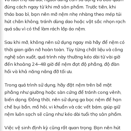
đúng cách ngay từ khi mở sản phẩm. Trước tiên, khi
tháo bao bì, bạn nên mở nệm nhẹ nhàng theo mép túi
hút chân không, tránh dùng dao hoặc vật sắc nhọn rạch
quá sâu vì có thể làm rách lớp áo nệm.
Sau khi mở, không nên sử dụng ngay mà hãy để nệm có
thời gian giãn nở hoàn toàn. Tùy từng chất liệu và công
nghệ sản xuất, quá trình này thường kéo dài từ vài giờ
đến khoảng 24–48 giờ để nệm đạt độ phẳng, độ đàn
hồi và khả năng nâng đỡ tối ưu.
Trong quá trình sử dụng, hãy đặt nệm trên bề mặt
phẳng như giường hoặc sàn cứng để tránh cong vênh,
biến dạng. Đồng thời, nên sử dụng ga bọc nệm để hạn
chế bụi bẩn, mồ hôi, vi khuẩn và các vết bám, giúp giữ
nệm luôn sạch sẽ cũng như kéo dài tuổi thọ sản phẩm.
Việc vệ sinh định kỳ cũng rất quan trọng. Bạn nên hút