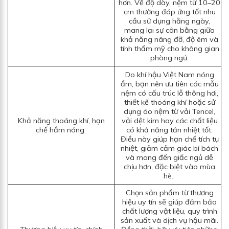
hơn. Về độ dày, nệm từ 10–20
cm thường đáp ứng tốt nhu
cầu sử dụng hằng ngày,
mang lại sự cân bằng giữa
khả năng nâng đỡ, độ êm và
tính thẩm mỹ cho không gian
phòng ngủ.
Do khí hậu Việt Nam nóng
ẩm, bạn nên ưu tiên các mẫu
nệm có cấu trúc lỗ thông hơi,
thiết kế thoáng khí hoặc sử
dụng áo nệm từ vải Tencel,
Khả năng thoáng khí, hạn
vải dệt kim hay các chất liệu
chế hầm nóng
có khả năng tản nhiệt tốt.
Điều này giúp hạn chế tích tụ
nhiệt, giảm cảm giác bí bách
và mang đến giấc ngủ dễ
chịu hơn, đặc biệt vào mùa
hè.
Chọn sản phẩm từ thương
hiệu uy tín sẽ giúp đảm bảo
chất lượng vật liệu, quy trình
sản xuất và dịch vụ hậu mãi.