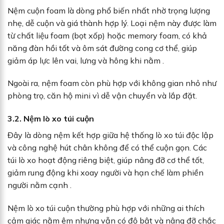
Nệm cuộn foam là dòng phổ biến nhất nhờ trọng lượng
nhẹ, dễ cuộn và giá thành hợp lý. Loại nệm này được làm
từ chất liệu foam (bọt xốp) hoặc memory foam, có khả
năng đàn hồi tốt và ôm sát đường cong cơ thể, giúp
giảm áp lực lên vai, lưng và hông khi nằm .
Ngoài ra, nệm foam còn phù hợp với không gian nhỏ như
phòng trọ, căn hộ mini vì dễ vận chuyển và lắp đặt.
3.2. Nệm lò xo túi cuộn
Đây là dòng nệm kết hợp giữa hệ thống lò xo túi độc lập
và công nghệ hút chân không để có thể cuộn gọn. Các
túi lò xo hoạt động riêng biệt, giúp nâng đỡ cơ thể tốt,
giảm rung động khi xoay người và hạn chế làm phiền
người nằm cạnh .
Nệm lò xo túi cuộn thường phù hợp với những ai thích
cảm giác nằm êm nhưng vẫn có độ bật và nâng đỡ chắc