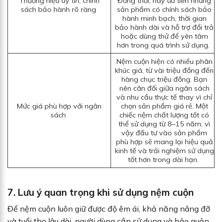
Thương hiệu uy tín, chính
Đồng thời, hãy ưu tiên những
sách bảo hành rõ ràng
sản phẩm có chính sách bảo
hành minh bạch, thời gian
bảo hành dài và hỗ trợ đổi trả
hoặc dùng thử để yên tâm
hơn trong quá trình sử dụng.
Nệm cuộn hiện có nhiều phân
khúc giá, từ vài triệu đồng đến
hàng chục triệu đồng. Bạn
nên cân đối giữa ngân sách
và nhu cầu thực tế thay vì chỉ
Mức giá phù hợp với ngân
chọn sản phẩm giá rẻ. Một
sách
chiếc nệm chất lượng tốt có
thể sử dụng từ 8–15 năm, vì
vậy đầu tư vào sản phẩm
phù hợp sẽ mang lại hiệu quả
kinh tế và trải nghiệm sử dụng
tốt hơn trong dài hạn.
7. Lưu ý quan trọng khi sử dụng nệm cuộn
Để nệm cuộn luôn giữ được độ êm ái, khả năng nâng đỡ
và tuổi thọ lâu dài, người dùng cần sử dụng và bảo quản