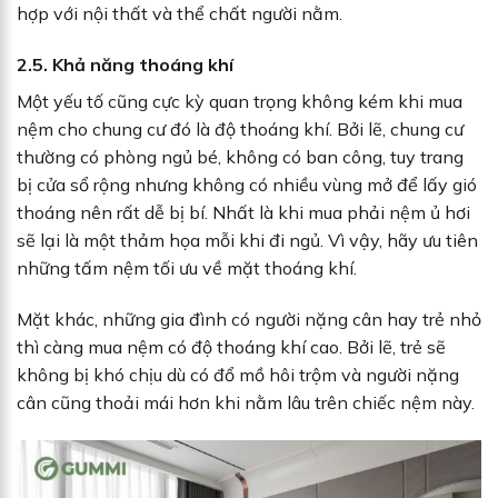
hợp với nội thất và thể chất người nằm.
2.5. Khả năng thoáng khí
Một yếu tố cũng cực kỳ quan trọng không kém khi mua
nệm cho chung cư đó là độ thoáng khí. Bởi lẽ, chung cư
thường có phòng ngủ bé, không có ban công, tuy trang
bị cửa sổ rộng nhưng không có nhiều vùng mở để lấy gió
thoáng nên rất dễ bị bí. Nhất là khi mua phải nệm ủ hơi
sẽ lại là một thảm họa mỗi khi đi ngủ. Vì vậy, hãy ưu tiên
những tấm nệm tối ưu về mặt thoáng khí.
Mặt khác, những gia đình có người nặng cân hay trẻ nhỏ
thì càng mua nệm có độ thoáng khí cao. Bởi lẽ, trẻ sẽ
không bị khó chịu dù có đổ mồ hôi trộm và người nặng
cân cũng thoải mái hơn khi nằm lâu trên chiếc nệm này.