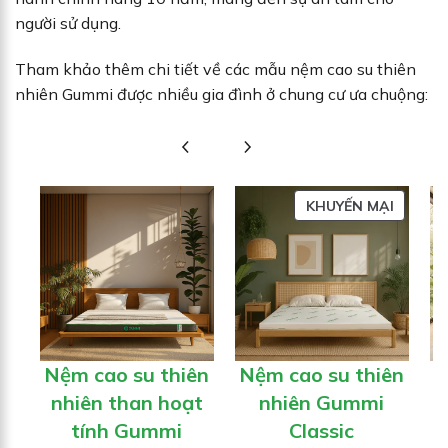
người sử dụng.
Tham khảo thêm chi tiết về các mẫu nệm cao su thiên
nhiên Gummi được nhiều gia đình ở chung cư ưa chuộng:
SẢN
KHUYẾN MẠI
PHẨM
ĐANG
GIẢM
GIÁ
Nệm cao su thiên
Nệm cao su thiên
N
nhiên than hoạt
nhiên Gummi
tính Gummi
Classic