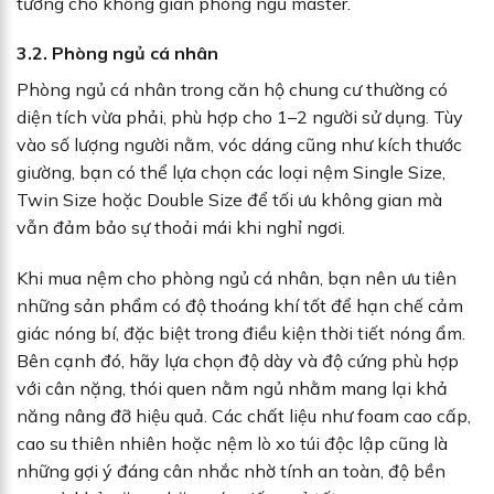
tưởng cho không gian phòng ngủ master.
3.2. Phòng ngủ cá nhân
Phòng ngủ cá nhân trong căn hộ chung cư thường có
diện tích vừa phải, phù hợp cho 1–2 người sử dụng. Tùy
vào số lượng người nằm, vóc dáng cũng như kích thước
giường, bạn có thể lựa chọn các loại nệm Single Size,
Twin Size hoặc Double Size để tối ưu không gian mà
vẫn đảm bảo sự thoải mái khi nghỉ ngơi.
Khi mua nệm cho phòng ngủ cá nhân, bạn nên ưu tiên
những sản phẩm có độ thoáng khí tốt để hạn chế cảm
giác nóng bí, đặc biệt trong điều kiện thời tiết nóng ẩm.
Bên cạnh đó, hãy lựa chọn độ dày và độ cứng phù hợp
với cân nặng, thói quen nằm ngủ nhằm mang lại khả
năng nâng đỡ hiệu quả. Các chất liệu như foam cao cấp,
cao su thiên nhiên hoặc nệm lò xo túi độc lập cũng là
những gợi ý đáng cân nhắc nhờ tính an toàn, độ bền