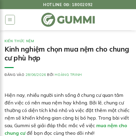
Bỏ
HOTLINE 0Đ: 18002092
qua
nội
dung
KIẾN THỨC NỆM
Kinh nghiệm chọn mua nệm cho chung
cư phù hợp
ĐĂNG VÀO
28/06/2026
BỞI
HOÀNG TRINH
Hiện nay, nhiều người sinh sống ở chung cư quan tâm
đến việc có nên mua nệm hay không. Bởi lẽ, chung cư
thường có diện tích khá nhỏ và việc đặt thêm một chiếc
nệm sẽ khiến không gian càng bị bó hẹp. Trong bài viết
sau, Gummi sẽ giải đáp thắc mắc về việc
mua nệm cho
chung cư
để bạn đọc cùng theo dõi nhé!