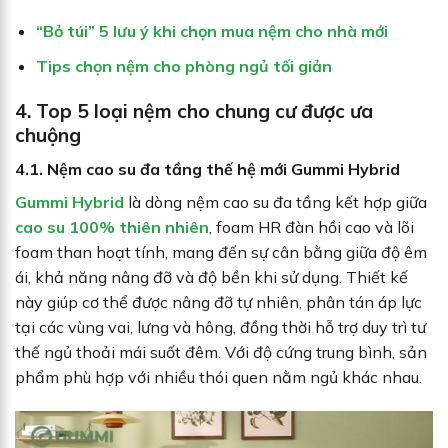
“Bỏ túi” 5 lưu ý khi chọn mua nệm cho nhà mới
Tips chọn nệm cho phòng ngủ tối giản
4. Top 5 loại nệm cho chung cư được ưa
chuộng
4.1. Nệm cao su đa tầng thế hệ mới Gummi Hybrid
Gummi Hybrid
là dòng nệm cao su đa tầng kết hợp giữa
cao su 100% thiên nhiên
, foam HR đàn hồi cao và lõi
foam than hoạt tính, mang đến sự cân bằng giữa độ êm
ái, khả năng nâng đỡ và độ bền khi sử dụng. Thiết kế
này giúp cơ thể được nâng đỡ tự nhiên, phân tán áp lực
tại các vùng vai, lưng và hông, đồng thời hỗ trợ duy trì tư
thế ngủ thoải mái suốt đêm. Với độ cứng trung bình, sản
phẩm phù hợp với nhiều thói quen nằm ngủ khác nhau.