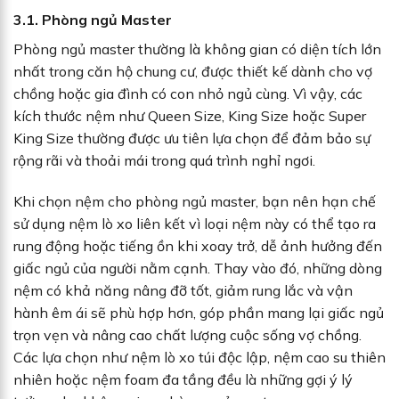
3.1. Phòng ngủ Master
Phòng ngủ master thường là không gian có diện tích lớn
nhất trong căn hộ chung cư, được thiết kế dành cho vợ
chồng hoặc gia đình có con nhỏ ngủ cùng. Vì vậy, các
kích thước nệm như Queen Size, King Size hoặc Super
King Size thường được ưu tiên lựa chọn để đảm bảo sự
rộng rãi và thoải mái trong quá trình nghỉ ngơi.
Khi chọn nệm cho phòng ngủ master, bạn nên hạn chế
sử dụng nệm lò xo liên kết vì loại nệm này có thể tạo ra
rung động hoặc tiếng ồn khi xoay trở, dễ ảnh hưởng đến
giấc ngủ của người nằm cạnh. Thay vào đó, những dòng
nệm có khả năng nâng đỡ tốt, giảm rung lắc và vận
hành êm ái sẽ phù hợp hơn, góp phần mang lại giấc ngủ
trọn vẹn và nâng cao chất lượng cuộc sống vợ chồng.
Các lựa chọn như nệm lò xo túi độc lập, nệm cao su thiên
nhiên hoặc nệm foam đa tầng đều là những gợi ý lý