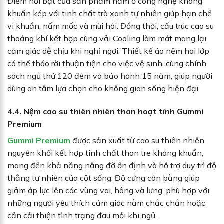
Điểm nổi bật của sản phẩm nằm ở công nghệ kháng
khuẩn kép với tinh chất trà xanh tự nhiên giúp hạn chế
vi khuẩn, nấm mốc và mùi hôi. Đồng thời, cấu trúc cao su
thoáng khí kết hợp cùng vải Cooling làm mát mang lại
cảm giác dễ chịu khi nghỉ ngơi. Thiết kế áo nệm hai lớp
có thể tháo rời thuận tiện cho việc vệ sinh, cùng chính
sách ngủ thử 120 đêm và bảo hành 15 năm, giúp người
dùng an tâm lựa chọn cho không gian sống hiện đại.
4.4. Nệm cao su thiên nhiên than hoạt tính Gummi
Premium
Gummi Premium
được sản xuất từ cao su thiên nhiên
nguyên khối kết hợp tinh chất than tre kháng khuẩn,
mang đến khả năng nâng đỡ ổn định và hỗ trợ duy trì độ
thẳng tự nhiên của cột sống. Độ cứng cân bằng giúp
giảm áp lực lên các vùng vai, hông và lưng, phù hợp với
những người yêu thích cảm giác nằm chắc chắn hoặc
cần cải thiện tình trạng đau mỏi khi ngủ.