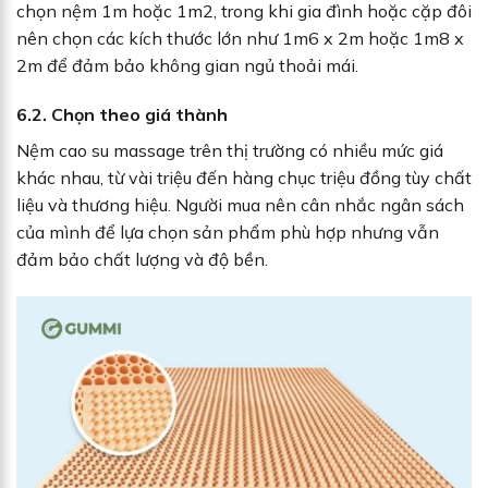
chọn nệm 1m hoặc 1m2, trong khi gia đình hoặc cặp đôi
nên chọn các kích thước lớn như 1m6 x 2m hoặc 1m8 x
2m để đảm bảo không gian ngủ thoải mái.
6.2. Chọn theo giá thành
Nệm cao su massage trên thị trường có nhiều mức giá
khác nhau, từ vài triệu đến hàng chục triệu đồng tùy chất
liệu và thương hiệu. Người mua nên cân nhắc ngân sách
của mình để lựa chọn sản phẩm phù hợp nhưng vẫn
đảm bảo chất lượng và độ bền.