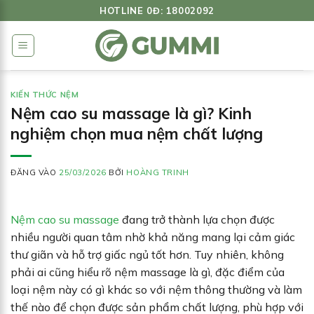
Bỏ
HOTLINE 0Đ: 18002092
qua
nội
dung
KIẾN THỨC NỆM
Nệm cao su massage là gì? Kinh
nghiệm chọn mua nệm chất lượng
ĐĂNG VÀO
25/03/2026
BỞI
HOÀNG TRINH
Nệm cao su massage
đang trở thành lựa chọn được
nhiều người quan tâm nhờ khả năng mang lại cảm giác
thư giãn và hỗ trợ giấc ngủ tốt hơn. Tuy nhiên, không
phải ai cũng hiểu rõ nệm massage là gì, đặc điểm của
loại nệm này có gì khác so với nệm thông thường và làm
thế nào để chọn được sản phẩm chất lượng, phù hợp với