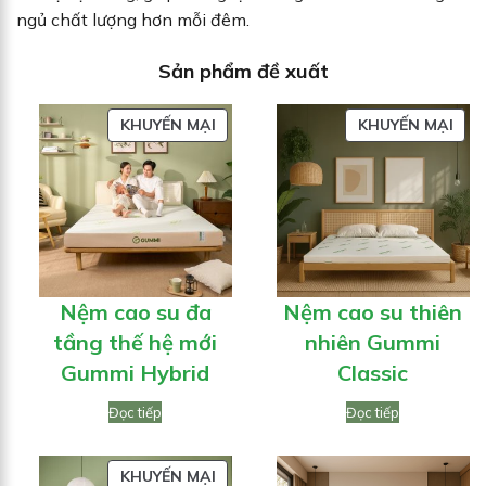
ngủ chất lượng hơn mỗi đêm.
Sản phẩm đề xuất
SẢN
SẢN
KHUYẾN MẠI
KHUYẾN MẠI
PHẨM
PH
ĐANG
ĐA
GIẢM
GIẢ
GIÁ
GIÁ
Nệm cao su đa
Nệm cao su thiên
tầng thế hệ mới
nhiên Gummi
Gummi Hybrid
Classic
Đọc tiếp
Đọc tiếp
SẢN
KHUYẾN MẠI