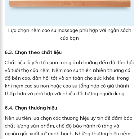
Lựa chọn nệm cao su massage phù hợp với ngân sách
của bạn
6.3. Chọn theo chất liệu
Chất liệu là yếu tố quan trọng ảnh hưởng đến độ đàn hồi
và tuổi thọ của nệm. Nệm cao su thiên nhiên thường có
độ bền cao, đàn hồi tốt và an toàn cho sức khỏe, trong
khi nệm cao su non hoặc cao su tổng hợp có giá thành
thấp hơn và phù hợp với nhiều đối tượng người dùng.
6.4. Chọn thương hiệu
Nên ưu tiên lựa chọn các thương hiệu uy tín để đảm bảo
chất lượng sản phẩm, chế độ bảo hành rõ ràng và
nguồn gốc xuất xứ minh bạch. Những thương hiệu nệm