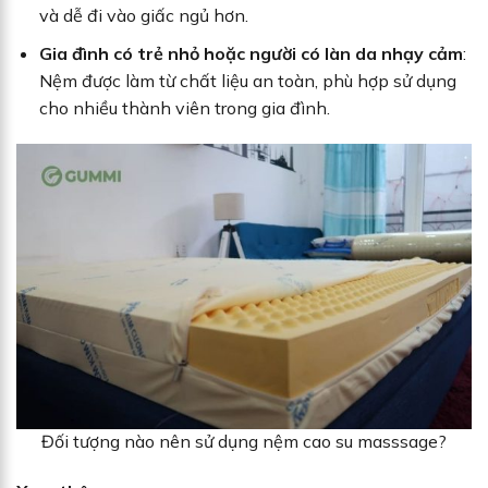
và dễ đi vào giấc ngủ hơn.
Gia đình có trẻ nhỏ hoặc người có làn da nhạy cảm
:
Nệm được làm từ chất liệu an toàn, phù hợp sử dụng
cho nhiều thành viên trong gia đình.
Đối tượng nào nên sử dụng nệm cao su masssage?