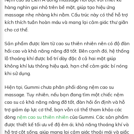
hàng nghìn gai nhỏ trên bề mặt, giúp tạo hiệu ứng
massage nhẹ nhàng khi nằm. Cấu trúc này có thể hỗ trợ
kích thích tuần hoàn máu và mang lại cảm giác thư giãn
cho cơ thể.
Sản phẩm được làm từ cao su thiên nhiên nên có độ đàn
hồi cao và khả năng nâng đỡ tốt. Bên cạnh đó, hệ thống
lỗ thoáng khí được bố trí dày đặc ở cả hai mặt giúp
không khí lưu thông hiệu quả, hạn chế cảm giác bí nóng
khi sử dụng.
Hiện tại, Gummi chưa phân phối dòng nệm cao su
massage. Tuy nhiên, nếu bạn đang tìm một chiếc nệm
cao su có khả năng nâng đỡ tốt, đàn hồi ổn định và hỗ
trợ giảm áp lực cơ thể, bạn vẫn có thể tham khảo các
dòng
nệm cao su thiên nhiên
của Gummi. Các sản phẩm
được thiết kế tối ưu về độ êm ái, khả năng thoáng khí và
hỗ trợ cột sống, giúp mang lại cảm giác thoải mái và giấc