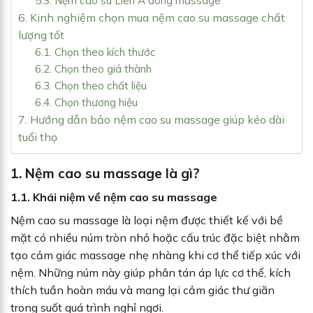
5.3. Nệm cao su Liên Á dòng massage
6. Kinh nghiệm chọn mua nệm cao su massage chất
lượng tốt
6.1. Chọn theo kích thước
6.2. Chọn theo giá thành
6.3. Chọn theo chất liệu
6.4. Chọn thương hiệu
7. Hướng dẫn bảo nệm cao su massage giúp kéo dài
tuổi thọ
1. Nệm cao su massage là gì?
1.1. Khái niệm về nệm cao su massage
Nệm cao su massage là loại nệm được thiết kế với bề
mặt có nhiều núm tròn nhỏ hoặc cấu trúc đặc biệt nhằm
tạo cảm giác massage nhẹ nhàng khi cơ thể tiếp xúc với
nệm. Những núm này giúp phân tán áp lực cơ thể, kích
thích tuần hoàn máu và mang lại cảm giác thư giãn
trong suốt quá trình nghỉ ngơi.