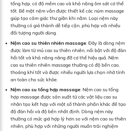
tổng hợp, có độ mềm cao và khả năng ôm sát cơ thể
tốt. Bề mặt nệm vẫn được thiết kế các núm massage
giúp tạo cảm giác thư giãn khi nằm. Loại nệm này
thường có giá thành dễ tiếp cận, phù hợp với nhiều
đối tượng người dùng.
Nệm cao su thiên nhiên massage
: Đây là dòng nệm
được làm từ mủ cao su thiên nhiên, nổi bật với độ đàn
hồi tốt và khả năng nâng đỡ cơ thể hiệu quả. Nệm
cao su thiên nhiên massage thường có độ bền cao,
thoáng khí tốt và được nhiều người lựa chọn nhờ tính
an toàn cho sức khỏe.
Nệm cao su tổng hợp massage
: Nệm cao su tổng
hợp massage được sản xuất từ các vật liệu cao su
nhân tạo kết hợp với một số thành phần khác để tạo
độ đàn hồi và độ bền nhất định. Dòng nệm này
thường có mức giá hợp lý hơn so với nệm cao su thiên
nhiên, phù hợp với những người muốn trải nghiệm