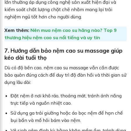
lớn thường áp dụng công nghệ sản xuất hiện đại và
kiểm soát chất lượng chặt chẽ nhằm mang lại trải
nghiệm ngủ tốt hơn cho người dùng.
Xem thêm:
Nên mua nệm cao su hãng nào? Top 9
thương hiệu nệm cao su nổi tiếng và uy tín
7. Hướng dẫn bảo nệm cao su massage giúp
kéo dài tuổi thọ
Dù có độ bền cao, nệm cao su massage vẫn cần được
bảo quản đúng cách để duy trì độ đàn hồi và thời gian sử
dụng lâu dài:
Đặt nệm ở nơi khô ráo, thoáng mát, tránh ánh nắng
trực tiếp và nguồn nhiệt cao.
Sử dụng ga trải giường hoặc áo bọc nệm để hạn chế
bụi bẩn và mồ hôi bám vào nệm.
Vệ sinh nệm định kỳ bằng khăn mềm ẩm, tránh dùng