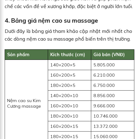
chế các vấn đề về xương khớp, đặc biệt ở người lớn tuổi.
4. Bảng giá nệm cao su massage
Dưới đây là bảng giá tham khảo cập nhật mới nhất cho
các dòng nệm cao su massage phổ biến trên thị trường.
Sản phẩm
Kích thước (cm)
Giá bán (VNĐ)
140×200×5
5.805.000
160×200×5
6.210.000
180×200×5
6.750.000
140×200×10
8.856.000
Nệm cao su Kim
160×200×10
9.666.000
Cương massage
180×200×10
10.746.000
160×200×15
13.372.000
180×200×15
15.060.000