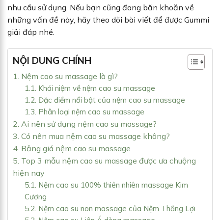
nhu cầu sử dụng. Nếu bạn cũng đang băn khoăn về
những vấn đề này, hãy theo dõi bài viết để được Gummi
giải đáp nhé.
NỘI DUNG CHÍNH
1. Nệm cao su massage là gì?
1.1. Khái niệm về nệm cao su massage
1.2. Đặc điểm nổi bật của nệm cao su massage
1.3. Phân loại nệm cao su massage
2. Ai nên sử dụng nệm cao su massage?
3. Có nên mua nệm cao su massage không?
4. Bảng giá nệm cao su massage
5. Top 3 mẫu nệm cao su massage được ưa chuộng
hiện nay
5.1. Nệm cao su 100% thiên nhiên massage Kim
Cương
5.2. Nệm cao su non massage của Nệm Thắng Lợi