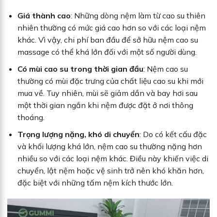
Giá thành cao
: Những dòng nệm làm từ cao su thiên
nhiên thường có mức giá cao hơn so với các loại nệm
khác. Vì vậy, chi phí ban đầu để sở hữu nệm cao su
massage có thể khá lớn đối với một số người dùng.
Có mùi cao su trong thời gian đầu
: Nệm cao su
thường có mùi đặc trưng của chất liệu cao su khi mới
mua về. Tuy nhiên, mùi sẽ giảm dần và bay hơi sau
một thời gian ngắn khi nệm được đặt ở nơi thông
thoáng.
Trọng lượng nặng, khó di chuyển
: Do có kết cấu đặc
và khối lượng khá lớn, nệm cao su thường nặng hơn
nhiều so với các loại nệm khác. Điều này khiến việc di
chuyển, lật nệm hoặc vệ sinh trở nên khó khăn hơn,
đặc biệt với những tấm nệm kích thước lớn.