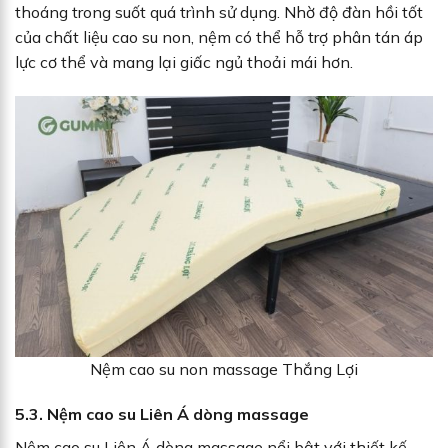
thoáng trong suốt quá trình sử dụng. Nhờ độ đàn hồi tốt
của chất liệu cao su non, nệm có thể hỗ trợ phân tán áp
lực cơ thể và mang lại giấc ngủ thoải mái hơn.
Nệm cao su non massage Thắng Lợi
5.3. Nệm cao su Liên Á dòng massage
Nệm cao su Liên Á dòng massage nổi bật với thiết kế