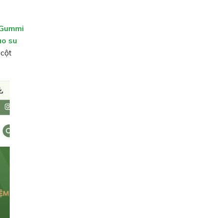
Gummi
ao su
 cột