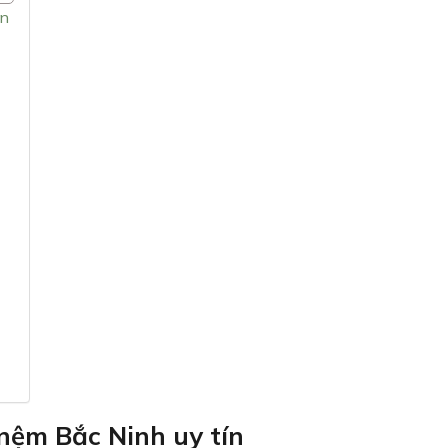
ín
 nệm Bắc Ninh uy tín