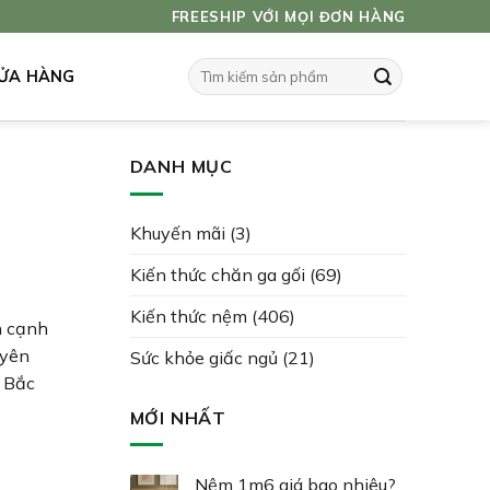
FREESHIP VỚI MỌI ĐƠN HÀNG
Tìm
ỬA HÀNG
kiếm:
DANH MỤC
Khuyến mãi
(3)
Kiến thức chăn ga gối
(69)
Kiến thức nệm
(406)
n cạnh
uyên
Sức khỏe giấc ngủ
(21)
 Bắc
MỚI NHẤT
Nệm 1m6 giá bao nhiêu?