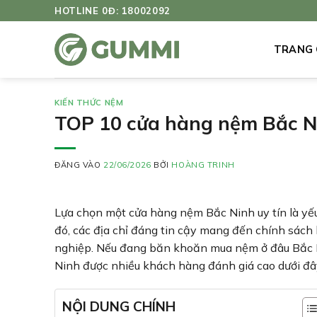
Bỏ
HOTLINE 0Đ: 18002092
qua
nội
TRANG
dung
KIẾN THỨC NỆM
TOP 10 cửa hàng nệm Bắc Ni
ĐĂNG VÀO
22/06/2026
BỞI
HOÀNG TRINH
Lựa chọn một cửa hàng nệm Bắc Ninh uy tín là yế
đó, các địa chỉ đáng tin cậy mang đến chính sá
nghiệp. Nếu đang băn khoăn mua nệm ở đâu Bắc 
Ninh được nhiều khách hàng đánh giá cao dưới đâ
NỘI DUNG CHÍNH