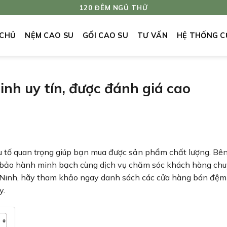
120 ĐÊM NGỦ THỬ
 CHỦ
NỆM CAO SU
GỐI CAO SU
TƯ VẤN
HỆ THỐNG C
nh uy tín, được đánh giá cao
u tố quan trọng giúp bạn mua được sản phẩm chất lượng. Bê
ch bảo hành minh bạch cùng dịch vụ chăm sóc khách hàng ch
Ninh, hãy tham khảo ngay danh sách các cửa hàng bán đệm
y.