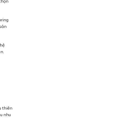
 chọn
pring
 sản
 hệ
ẫn.
u thiên
ều nhu