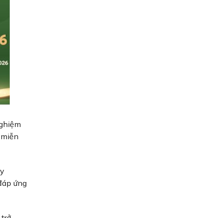
nghiệm
g miễn
by
đáp ứng
trở