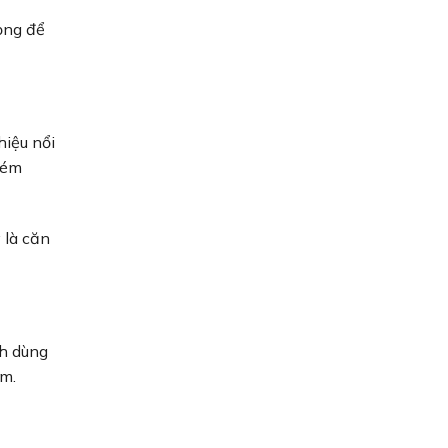
rọng để
iệu nổi
kém
 là căn
ch dùng
ệm.