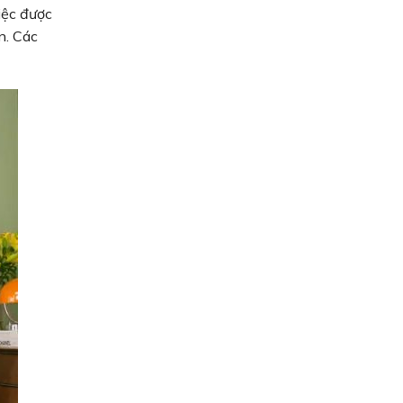
iệc được
n. Các