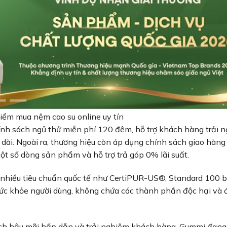
iểm mua nệm cao su online uy tín
ính sách ngủ thử miễn phí 120 đêm, hỗ trợ khách hàng trải 
 dài. Ngoài ra, thương hiệu còn áp dụng chính sách giao hàn
ột số dòng sản phẩm và hỗ trợ trả góp 0% lãi suất.
nhiều tiêu chuẩn quốc tế như CertiPUR-US®, Standard 100 
c khỏe người dùng, không chứa các thành phần độc hại và 
ch hậu mãi hấp dẫn và trải nghiệm khách hàng, Gummi đang 