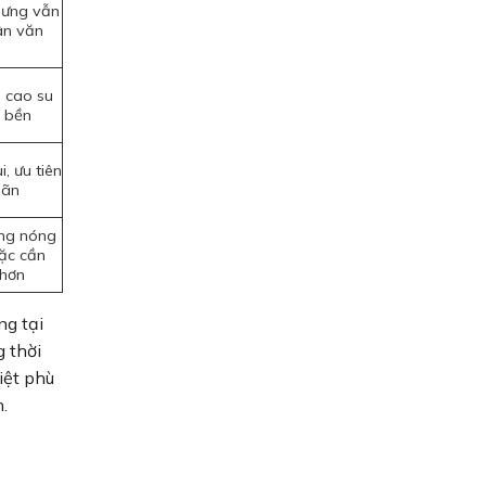
hưng vẫn
ân văn
 cao su
ộ bền
, ưu tiên
iãn
ờng nóng
ặc cần
 hơn
ng tại
g thời
iệt phù
.