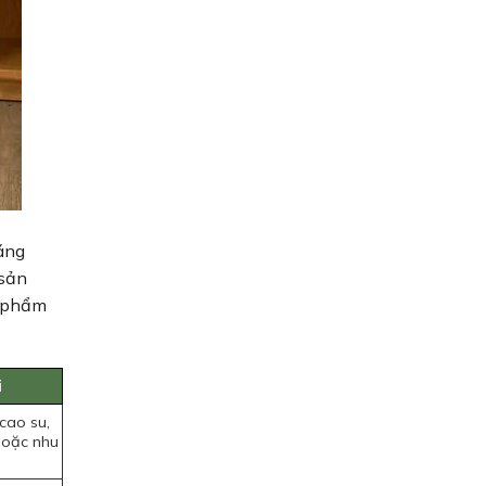
áng
 sản
n phẩm
i
cao su,
 hoặc nhu