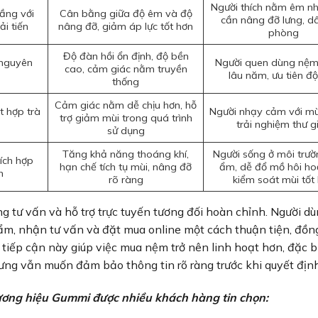
Người thích nằm êm n
ầng với
Cân bằng giữa độ êm và độ
cần nâng đỡ lưng, d
ải tiến
nâng đỡ, giảm áp lực tốt hơn
phòng
Độ đàn hồi ổn định, độ bền
 nguyên
Người quen dùng nệm
cao, cảm giác nằm truyền
lâu năm, ưu tiên đ
thống
Cảm giác nằm dễ chịu hơn, hỗ
t hợp trà
Người nhạy cảm với mùi
trợ giảm mùi trong quá trình
trải nghiệm thư g
sử dụng
Tăng khả năng thoáng khí,
Người sống ở môi trư
tích hợp
hạn chế tích tụ mùi, nâng đỡ
ẩm, dễ đổ mồ hôi ho
h
rõ ràng
kiểm soát mùi tốt
tư vấn và hỗ trợ trực tuyến tương đối hoàn chỉnh. Người dù
hẩm, nhận tư vấn và đặt mua online một cách thuận tiện, đồn
h tiếp cận này giúp việc mua nệm trở nên linh hoạt hơn, đặc b
hưng vẫn muốn đảm bảo thông tin rõ ràng trước khi quyết định
ơng hiệu Gummi được nhiều khách hàng tin chọn: