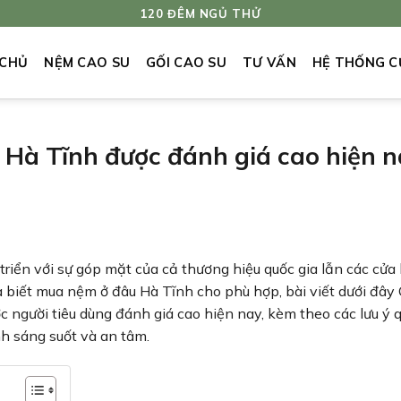
120 ĐÊM NGỦ THỬ
 CHỦ
NỆM CAO SU
GỐI CAO SU
TƯ VẤN
HỆ THỐNG C
Hà Tĩnh được đánh giá cao hiện n
riển với sự góp mặt của cả thương hiệu quốc gia lẫn các cửa
biết mua nệm ở đâu Hà Tĩnh cho phù hợp, bài viết dưới đâ
 người tiêu dùng đánh giá cao hiện nay, kèm theo các lưu ý 
nh sáng suốt và an tâm.