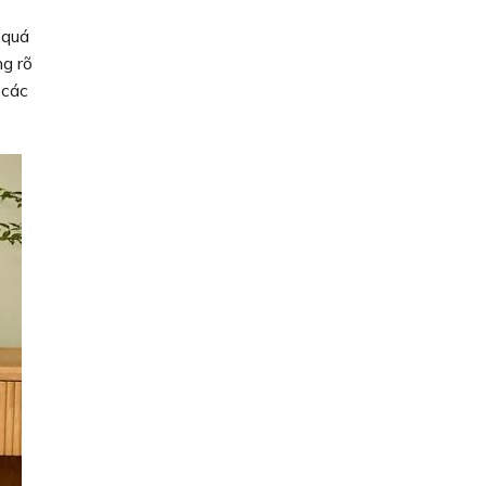
 quá
g rõ
 các