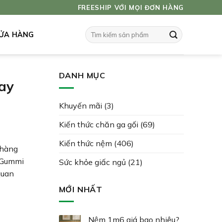
FREESHIP VỚI MỌI ĐƠN HÀNG
Tìm
ỬA HÀNG
kiếm:
DANH MỤC
ay
Khuyến mãi
(3)
Kiến thức chăn ga gối
(69)
Kiến thức nệm
(406)
 hàng
y Gummi
Sức khỏe giấc ngủ
(21)
quan
MỚI NHẤT
Nệm 1m6 giá bao nhiêu?