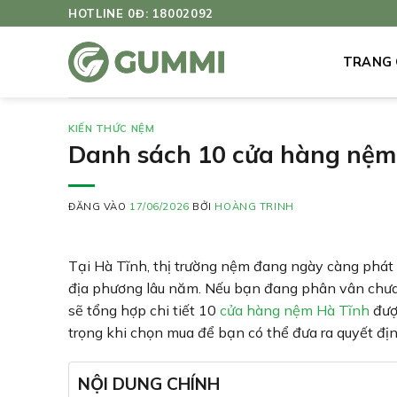
Bỏ
HOTLINE 0Đ: 18002092
qua
nội
TRANG
dung
KIẾN THỨC NỆM
Danh sách 10 cửa hàng nệm 
ĐĂNG VÀO
17/06/2026
BỞI
HOÀNG TRINH
Tại Hà Tĩnh, thị trường nệm đang ngày càng phát t
địa phương lâu năm. Nếu bạn đang phân vân chưa 
sẽ tổng hợp chi tiết 10
cửa hàng nệm Hà Tĩnh
được
trọng khi chọn mua để bạn có thể đưa ra quyết đị
NỘI DUNG CHÍNH