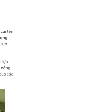
cái tên
mạng
 lựa
 lựa
g nâng
qua các