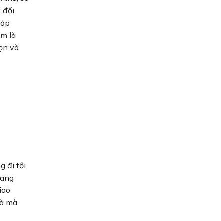
 đổi
góp
ệm là
ọn và
g đi tối
đang
iao
hà mà