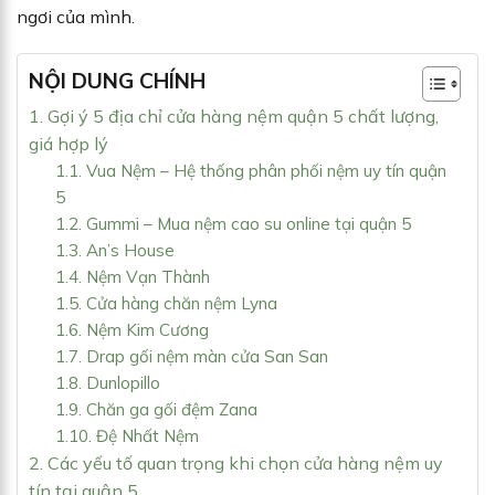
ngơi của mình.
NỘI DUNG CHÍNH
1. Gợi ý 5 địa chỉ cửa hàng nệm quận 5 chất lượng,
giá hợp lý
1.1. Vua Nệm – Hệ thống phân phối nệm uy tín quận
5
1.2. Gummi – Mua nệm cao su online tại quận 5
1.3. An’s House
1.4. Nệm Vạn Thành
1.5. Cửa hàng chăn nệm Lyna
1.6. Nệm Kim Cương
1.7. Drap gối nệm màn cửa San San
1.8. Dunlopillo
1.9. Chăn ga gối đệm Zana
1.10. Đệ Nhất Nệm
2. Các yếu tố quan trọng khi chọn cửa hàng nệm uy
tín tại quận 5