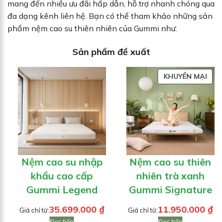
mang đến nhiều ưu đãi hấp dẫn, hỗ trợ nhanh chóng qua
đa dạng kênh liên hệ. Bạn có thể tham khảo những sản
phẩm nệm cao su thiên nhiên của Gummi như:
Sản phẩm đề xuất
SẢN
KHUYẾN MẠI
PH
ĐA
GIẢ
GIÁ
Nệm cao su nhập
Nệm cao su thiên
khẩu cao cấp
nhiên trà xanh
Gummi Legend
Gummi Signature
35.699.000
₫
11.950.000
₫
Giá chỉ từ:
Giá chỉ từ:
Đọc tiếp
Đọc tiếp