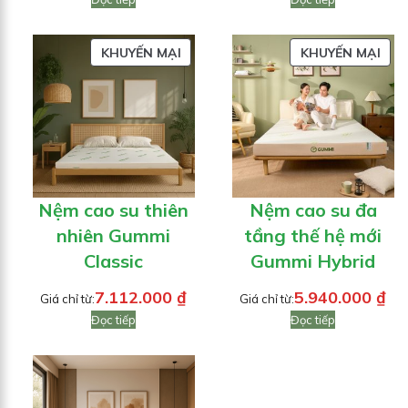
SẢN
SẢN
KHUYẾN MẠI
KHUYẾN MẠI
PHẨM
PH
ĐANG
ĐA
GIẢM
GIẢ
GIÁ
GIÁ
Nệm cao su thiên
Nệm cao su đa
nhiên Gummi
tầng thế hệ mới
Classic
Gummi Hybrid
7.112.000
₫
5.940.000
₫
Giá chỉ từ:
Giá chỉ từ:
Đọc tiếp
Đọc tiếp