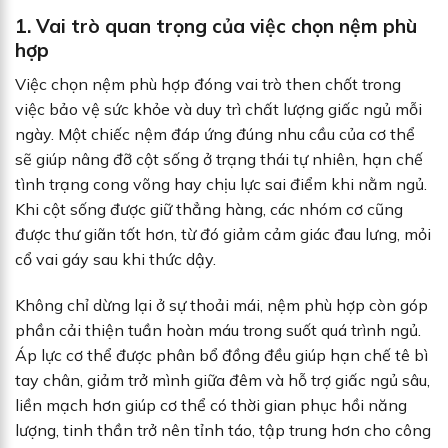
1. Vai trò quan trọng của việc chọn nệm phù
hợp
Việc chọn nệm phù hợp đóng vai trò then chốt trong
việc bảo vệ sức khỏe và duy trì chất lượng giấc ngủ mỗi
ngày. Một chiếc nệm đáp ứng đúng nhu cầu của cơ thể
sẽ giúp nâng đỡ cột sống ở trạng thái tự nhiên, hạn chế
tình trạng cong võng hay chịu lực sai điểm khi nằm ngủ.
Khi cột sống được giữ thẳng hàng, các nhóm cơ cũng
được thư giãn tốt hơn, từ đó giảm cảm giác đau lưng, mỏi
cổ vai gáy sau khi thức dậy.
Không chỉ dừng lại ở sự thoải mái, nệm phù hợp còn góp
phần cải thiện tuần hoàn máu trong suốt quá trình ngủ.
Áp lực cơ thể được phân bổ đồng đều giúp hạn chế tê bì
tay chân, giảm trở mình giữa đêm và hỗ trợ giấc ngủ sâu,
liền mạch hơn giúp cơ thể có thời gian phục hồi năng
lượng, tinh thần trở nên tỉnh táo, tập trung hơn cho công