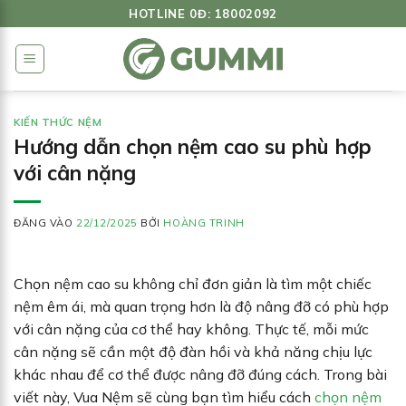
Bỏ
HOTLINE 0Đ: 18002092
qua
nội
dung
KIẾN THỨC NỆM
Hướng dẫn chọn nệm cao su phù hợp
với cân nặng
ĐĂNG VÀO
22/12/2025
BỞI
HOÀNG TRINH
Chọn nệm cao su không chỉ đơn giản là tìm một chiếc
nệm êm ái, mà quan trọng hơn là độ nâng đỡ có phù hợp
với cân nặng của cơ thể hay không. Thực tế, mỗi mức
cân nặng sẽ cần một độ đàn hồi và khả năng chịu lực
khác nhau để cơ thể được nâng đỡ đúng cách. Trong bài
viết này, Vua Nệm sẽ cùng bạn tìm hiểu cách
chọn nệm