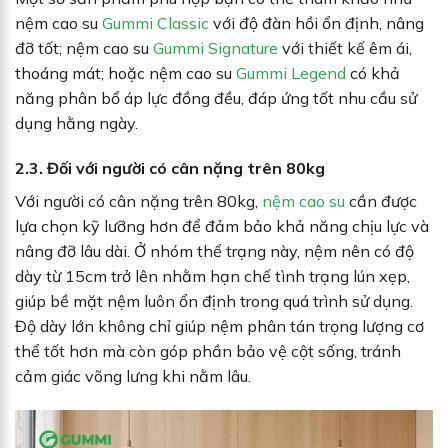
nệm cao su
Gummi Classic
với độ đàn hồi ổn định, nâng
đỡ tốt; nệm cao su
Gummi Signature
với thiết kế êm ái,
thoáng mát; hoặc nệm cao su
Gummi Legend
có khả
năng phân bổ áp lực đồng đều, đáp ứng tốt nhu cầu sử
dụng hằng ngày.
2.3. Đối với người có cân nặng trên 80kg
Với người có cân nặng trên 80kg,
nệm cao su
cần được
lựa chọn kỹ lưỡng hơn để đảm bảo khả năng chịu lực và
nâng đỡ lâu dài. Ở nhóm thể trạng này, nệm nên có độ
dày từ 15cm trở lên nhằm hạn chế tình trạng lún xẹp,
giúp bề mặt nệm luôn ổn định trong quá trình sử dụng.
Độ dày lớn không chỉ giúp nệm phân tán trọng lượng cơ
thể tốt hơn mà còn góp phần bảo vệ cột sống, tránh
cảm giác võng lưng khi nằm lâu.