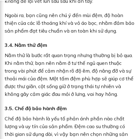
không để lại vết lún sâu sau khi ấn tay.
Ngoài ra, bạn cũng nên chú ý đến mùi đệm, độ hoàn
thiện của các lỗ thoáng khí và vỏ áo bọc, nhằm đảm bảo
sản phẩm đạt tiêu chuẩn và an toàn khi sử dụng.
3.4. Nằm thử đệm
Nằm thử là bước rất quan trọng nhưng thường bị bỏ qua.
Khi nằm thử, bạn nên nằm ở tư thế ngủ quen thuộc
trong vài phút để cảm nhận rõ độ êm, độ nâng đỡ và sự
thoải mái của đệm. Một tấm đệm phù hợp sẽ giúp cơ thể
được thư giãn, cột sống giữ ở trạng thái tự nhiên và
không gây cảm giác đau mỏi ở lưng, vai hay hông.
3.5. Chế độ bảo hành đệm
Chế độ bảo hành là yếu tố phản ánh phần nào chất
lượng và uy tín của sản phẩm. Đệm cao su thường có
thời gian sử dụng dài, vì vậy bạn nên chọn những sản