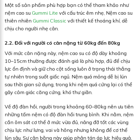
Một số sản phẩm phù hợp bạn có thể tham khảo như
nệm cao su
Gummi Lite
với cấu trúc êm nhẹ, Nệm cao su
thiên nhiên
Gummi Classic
với thiết kế thoáng khí, dễ
chịu cho người nhẹ cân.
2.2. Đối với người có cân nặng từ 60kg đến 80kg
Với mức cân nặng này, nệm cao su có độ dày khoảng
10–15cm thường được đánh giá là phù hợp, đủ để chịu
lực ổn định và giữ cho cột sống luôn ở trạng thái thẳng
tự nhiên trong suốt giấc ngủ. Nệm quá mỏng dễ bị lún
sau thời gian sử dụng, trong khi nệm quá cứng lại có thể
gây cảm giác căng cứng, khó thư giãn.
Về độ đàn hồi, người trong khoảng 60–80kg nên ưu tiên
những tấm nệm có độ đàn hồi trung bình. Khi nằm, nệm
cần ôm sát cơ thể ở mức vừa đủ, nâng đỡ tốt các vùng
chịu lực như lưng, vai và hông nhưng không để cơ thể
lún sâu. Sự cân bằng này giúp phân tán áp lực hiệu quả,