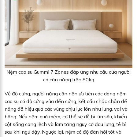
Nệm cao su Gummi 7 Zones đáp ứng nhu cầu của người
có cân nặng trên 80kg
Về độ cứng, người nặng cân nên ưu tiên các dòng nệm
cao su có độ cứng vừa đến cứng, kết cấu chắc chắn để
nâng đỡ hiệu quả các vùng chịu lực lớn như lưng, vai và
hông. Nếu nệm quá mềm, cơ thể sẽ dễ bị lún sâu, khiến
cột sống cong lệch và làm tăng nguy cơ đau lưng, tê bì
sau khi ngủ dậy. Ngược lại, nệm có độ đàn hồi tốt và