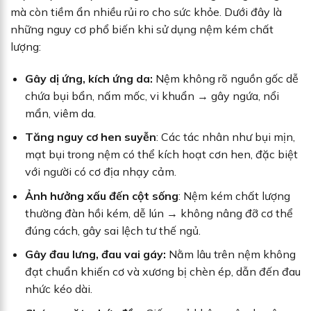
mà còn tiềm ẩn nhiều rủi ro cho sức khỏe. Dưới đây là
những nguy cơ phổ biến khi sử dụng nệm kém chất
lượng:
Gây dị ứng, kích ứng da:
Nệm không rõ nguồn gốc dễ
chứa bụi bẩn, nấm mốc, vi khuẩn → gây ngứa, nổi
mẩn, viêm da.
Tăng nguy cơ hen suyễn
: Các tác nhân như bụi mịn,
mạt bụi trong nệm có thể kích hoạt cơn hen, đặc biệt
với người có cơ địa nhạy cảm.
Ảnh hưởng xấu đến cột sống
: Nệm kém chất lượng
thường đàn hồi kém, dễ lún → không nâng đỡ cơ thể
đúng cách, gây sai lệch tư thế ngủ.
Gây đau lưng, đau vai gáy:
Nằm lâu trên nệm không
đạt chuẩn khiến cơ và xương bị chèn ép, dẫn đến đau
nhức kéo dài.