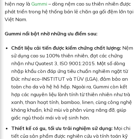
hiện nay là
Gummi
– dòng nệm cao su thiên nhiên được
phát triển trong hệ thống bán lẻ chăn ga gối đệm lớn tại
Việt Nam.
Gummi nổi bật nhờ những ưu điểm sau:
Chất liệu cải tiến được kiểm chứng chất lượng:
Nệm
sử dụng cao su 100% thiên nhiên, đạt các chứng
nhận như Quatest 3, ISO 9001:2015. Một số dòng
nhập khẩu còn đáp ứng tiêu chuẩn nghiêm ngặt từ
Đức như eco-INSTITUT và TÜV (LGA), đảm bảo an
toàn cho da và hệ hô hấp. Ngoài ra, Gummi còn kết
hợp các nguyên liệu lành tính từ thiên nhiên như trà
xanh, than hoạt tính, bamboo, linen, cùng công nghệ
kháng khuẩn, khử mùi và phân vùng nâng đỡ, giúp
giấc ngủ thoải mái và vệ sinh hơn.
Thiết kế có gu, tối ưu trải nghiệm sử dụng:
Mọi chi
tiết của sản phẩm được nghiên cứu và tính toán kỹ