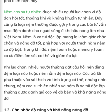
phổ biến hiện nay.
Nệm cao su tự nhiên
được nhiều người lựa chọn vì độ
đàn hồi tốt, thoáng khí và kháng khuẩn tự nhiên. Đây
cũng là loại nệm thường được gợi ý trong các bài tư vấn
mua đệm dành cho người sống ở khí hậu nóng ẩm như
Việt Nam. Nệm lò xo túi độc lập mang lại cảm giác chắc
chắn và nâng đỡ tốt, phù hợp với người thích nằm nệm
có độ bật. Trong khi đó, nệm foam hoặc memory foam
có ưu điểm ôm sát cơ thể và giảm áp lực.
Khi lựa chọn, nhiều người thường đặt câu hỏi nên dùng
đệm loại nào hoặc nên nằm đệm loại nào. Câu trả lời
phụ thuộc vào sở thích và tình trạng cơ thể, nhưng nhìn
chung, nệm cao su thiên nhiên và nệm lò xo túi độc lập
thường được đánh giá cao về độ bền và khả năng nâng
đỡ.
1.3. Cân nhắc độ cứng và khả năng nâng đỡ