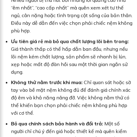
Nhiều người bị thu hút bởi những lời quảng cáo như
“êm nhất”, “cao cấp nhất” mà quên xem xét tư thế
ngủ, cân nặng hoặc tình trạng cột sống của bản thân.
Điều này dễ dẫn đến việc chọn phải chiếc nệm không
phù hợp.
Ưu tiên giá rẻ mà bỏ qua chất lượng lõi bên trong:
Giá thành thấp có thể hấp dẫn ban đầu, nhưng nếu
lõi nệm kém chất lượng, sản phẩm sẽ nhanh bị lún,
xẹp hoặc mất độ đàn hồi sau một thời gian ngắn sử
dụng.
Không thử nằm trước khi mua:
Chỉ quan sát hoặc sờ
tay vào bề mặt nệm không đủ để đánh giá chính xác
độ êm và khả năng nâng đỡ. Việc không nằm thử có
thể khiến bạn chọn phải chiếc nệm không phù hợp
với cơ thể.
Bỏ qua chính sách bảo hành và đổi trả:
Một số
người chỉ chú ý đến giá hoặc thiết kế mà quên kiểm