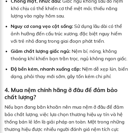
Chóng mặt, nhức đầu:
Giấc ngủ không sâu do nệm
khó chịu có thể khiến cơ thể mệt mỏi, thiếu năng
lượng vào ngày hôm sau.
Nguy cơ cong vẹo cột sống:
Sử dụng lâu dài có thể
ảnh hưởng đến cấu trúc xương, đặc biệt nguy hiểm
với trẻ nhỏ đang trong giai đoạn phát triển.
Giảm chất lượng giấc ngủ:
Nệm bí, nóng, không
thoáng khí khiến bạn trằn trọc, ngủ không ngon giấc.
Độ bền kém, nhanh xuống cấp:
Nệm dễ xẹp lún, biến
dạng, phải thay mới sớm, gây tốn kém chi phí.
4. Mua nệm chính hãng ở đâu để đảm bảo
chất lượng?
Nếu bạn đang băn khoăn nên mua nệm ở đâu để đảm
bảo chất lượng, việc lựa chọn thương hiệu uy tín và hệ
thống bán lẻ lớn là giải pháp an toàn. Một trong những
thương hiệu được nhiều người đánh giá nệm tích cực