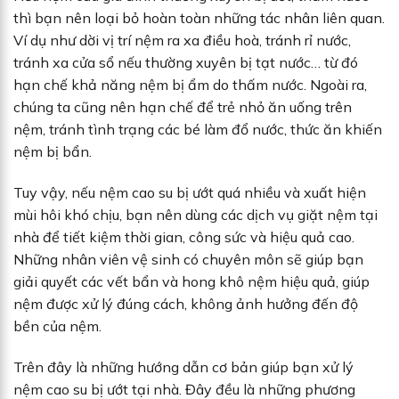
thì bạn nên loại bỏ hoàn toàn những tác nhân liên quan.
Ví dụ như dời vị trí nệm ra xa điều hoà, tránh rỉ nước,
tránh xa cửa sổ nếu thường xuyên bị tạt nước… từ đó
hạn chế khả năng nệm bị ẩm do thấm nước. Ngoài ra,
chúng ta cũng nên hạn chế để trẻ nhỏ ăn uống trên
nệm, tránh tình trạng các bé làm đổ nước, thức ăn khiến
nệm bị bẩn.
Tuy vậy, nếu nệm cao su bị ướt quá nhiều và xuất hiện
mùi hôi khó chịu, bạn nên dùng các dịch vụ giặt nệm tại
nhà để tiết kiệm thời gian, công sức và hiệu quả cao.
Những nhân viên vệ sinh có chuyên môn sẽ giúp bạn
giải quyết các vết bẩn và hong khô nệm hiệu quả, giúp
nệm được xử lý đúng cách, không ảnh hưởng đến độ
bền của nệm.
Trên đây là những hướng dẫn cơ bản giúp bạn xử lý
nệm cao su bị ướt tại nhà. Đây đều là những phương