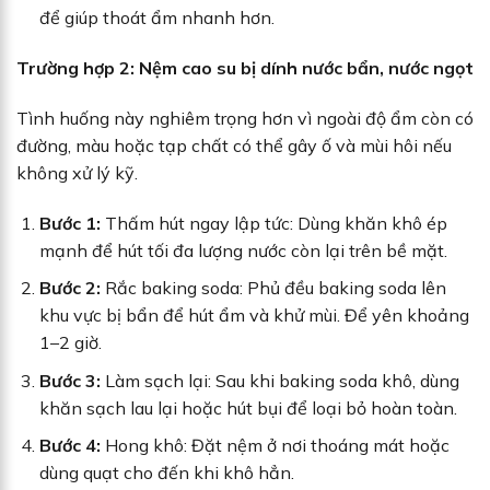
để giúp thoát ẩm nhanh hơn.
Trường hợp 2: Nệm cao su bị dính nước bẩn, nước ngọt
Tình huống này nghiêm trọng hơn vì ngoài độ ẩm còn có
đường, màu hoặc tạp chất có thể gây ố và mùi hôi nếu
không xử lý kỹ.
Bước 1:
Thấm hút ngay lập tức: Dùng khăn khô ép
mạnh để hút tối đa lượng nước còn lại trên bề mặt.
Bước 2:
Rắc baking soda: Phủ đều baking soda lên
khu vực bị bẩn để hút ẩm và khử mùi. Để yên khoảng
1–2 giờ.
Bước 3:
Làm sạch lại: Sau khi baking soda khô, dùng
khăn sạch lau lại hoặc hút bụi để loại bỏ hoàn toàn.
Bước 4:
Hong khô: Đặt nệm ở nơi thoáng mát hoặc
dùng quạt cho đến khi khô hẳn.