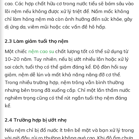
cao. Các hợp chất hữu cơ trong nước tiểu sẽ bám sâu vào
lõi nệm nếu không được xử lý triệt để. Nấm mốc không
chỉ làm hỏng nệm mà còn ảnh hưởng đến sức khỏe, gây
dị ứng da, viêm mũi hoặc các vấn đề hô hấp.
2.3 Làm giảm tuổi thọ nệm
Một chiếc
nệm cao su
chất lượng tốt có thể sử dụng từ
10–20 năm. Tuy nhiên, nếu bị ướt nhiều lần hoặc xử lý
sai cách, tuổi thọ có thể giảm đáng kể. Độ đàn hồi suy
giảm, nệm dễ lún và mất khả năng nâng đỡ cơ thể.
Trong nhiều trường hợp, nệm trông vẫn bình thường
nhưng bên trong đã xuống cấp. Chỉ một lần thấm nước
nghiêm trọng cũng có thể rút ngắn tuổi thọ nệm đáng
kể.
2.4 Trường hợp bị ướt nhẹ
Nếu nệm chỉ bị đổ nước ít trên bề mặt và bạn xử lý trong
vài giờ đầu, rủi ro thường không quá cao. Khi độ ẩm chưa