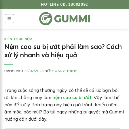
Bỏ
HOTLINE 0Đ: 18002092
qua
nội
dung
KIẾN THỨC NỆM
Nệm cao su bị ướt phải làm sao? Cách
xử lý nhanh và hiệu quả
ĐĂNG VÀO
27/02/2026
BỞI
HOÀNG TRINH
Trong cuộc sống thường ngày, có thể sẽ có lúc bạn bối
rối khi chẳng may làm
nệm cao su bị ướt
. Vậy làm thế
nào để xử lý tình trạng này hiệu quả tránh khiến nệm
ẩm mốc, bốc mùi? Bỏ túi ngay những bí quyết mà Gummi
hướng dẫn dưới đây.