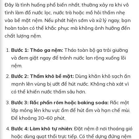
Đây là tình huống phổ biến nhất, thường xảy ra khi vô
tình làm đổ nước lọc, nước trà hoặc mồ hôi thấm nhẹ
vào bề mặt nệm. Nếu phát hiện sớm và xử lý ngay, bạn
hoàn toàn có thể khắc phục mà không ảnh hưởng đến
chất lượng nệm.
Bước 1: Tháo ga nệm:
Tháo toàn bộ ga trải giường
và đem giặt ngay để tránh nước lan rộng xuống lõi
nệm.
Bước 2: Thấm khô bề mặt:
Dùng khăn khô sạch ấn
mạnh lên vùng bị ướt để hút nước. Không chà xát vì
có thể khiến nước thấm sâu hơn.
Bước 3: Rắc phấn rôm hoặc baking soda:
Rắc một
lớp mỏng lên khu vực ẩm để hút ẩm và hạn chế mùi.
Để khoảng 30–60 phút.
Bước 4: Làm khô tự nhiên
: Đặt nệm ở nơi thoáng gió
hoặc dùng quạt thổi trực tiếp. Có thể dựng đứng nệm