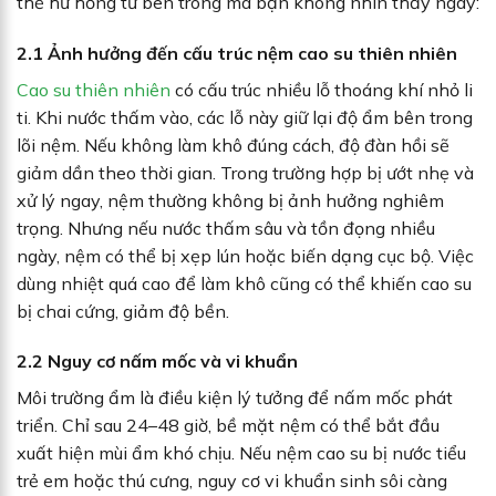
thể hư hỏng từ bên trong mà bạn không nhìn thấy ngay:
2.1 Ảnh hưởng đến cấu trúc nệm cao su thiên nhiên
Cao su thiên nhiên
có cấu trúc nhiều lỗ thoáng khí nhỏ li
ti. Khi nước thấm vào, các lỗ này giữ lại độ ẩm bên trong
lõi nệm. Nếu không làm khô đúng cách, độ đàn hồi sẽ
giảm dần theo thời gian. Trong trường hợp bị ướt nhẹ và
xử lý ngay, nệm thường không bị ảnh hưởng nghiêm
trọng. Nhưng nếu nước thấm sâu và tồn đọng nhiều
ngày, nệm có thể bị xẹp lún hoặc biến dạng cục bộ. Việc
dùng nhiệt quá cao để làm khô cũng có thể khiến cao su
bị chai cứng, giảm độ bền.
2.2 Nguy cơ nấm mốc và vi khuẩn
Môi trường ẩm là điều kiện lý tưởng để nấm mốc phát
triển. Chỉ sau 24–48 giờ, bề mặt nệm có thể bắt đầu
xuất hiện mùi ẩm khó chịu. Nếu nệm cao su bị nước tiểu
trẻ em hoặc thú cưng, nguy cơ vi khuẩn sinh sôi càng